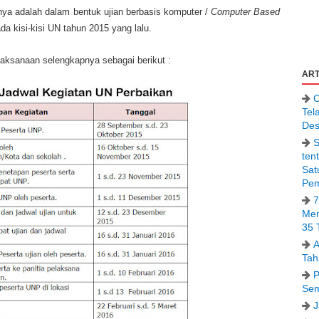
nya adalah dalam bentuk ujian berbasis komputer /
Computer Based
 kisi-kisi UN tahun 2015 yang lalu.
laksanaan selengkapnya sebagai berikut :
ART
C
Tel
Des
S
ten
Sat
Pem
7
Men
35 
A
Tah
P
Sem
J