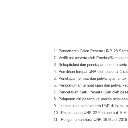
1.
Pendaftaran Calon Peserta UNP. 28 Sept
2.
Verifikasi peserta oleh Provinsi/Kabupat
3.
Rekapitulasi dan penetapan peserta sert
4.
Pemilihan tempat UNP oleh peserta. 1 s.
5.
Penetapan tempat dan jadwal ujian untuk
6.
Pengumuman tempat ujian dan jadwal kepa
7.
Pencetakan Kartu Peserta ujian oleh peser
8.
Pelaporan diri peserta ke panitia pelaksa
9.
Latihan ujian oleh peserta UNP di lokasi
10.
Pelaksanaan UNP. 22 Februari s.d. 5 Ma
11.
Pengumuman hasil UNP. 19 Maret 2016