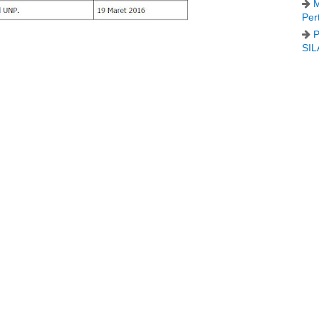
M
Per
P
SIL