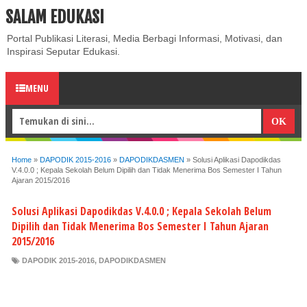
SALAM EDUKASI
ABOUT
CONTACT US
PRIVACY POLICY
DISCLAIMER
Portal Publikasi Literasi, Media Berbagi Informasi, Motivasi, dan
Inspirasi Seputar Edukasi.
MENU
Home
»
DAPODIK 2015-2016
»
DAPODIKDASMEN
»
Solusi Aplikasi Dapodikdas
V.4.0.0 ; Kepala Sekolah Belum Dipilih dan Tidak Menerima Bos Semester I Tahun
Ajaran 2015/2016
Solusi Aplikasi Dapodikdas V.4.0.0 ; Kepala Sekolah Belum
Dipilih dan Tidak Menerima Bos Semester I Tahun Ajaran
2015/2016
DAPODIK 2015-2016
,
DAPODIKDASMEN