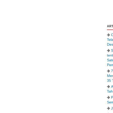
ART
C
Tel
Des
S
ten
Sat
Pem
7
Men
35 
A
Tah
P
Sem
J