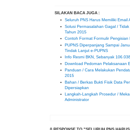
SILAKAN BACA JUGA :
Seluruh PNS Harus Memiliki Email 
Solusi Permasalahan Gagal / Tidak
Tahun 2015
Contoh Format Formulir Pengisian
PUPNS Diperpanjang Sampai Janua
Tindak Lanjut e-PUPNS
Info Resmi BKN, Sebanyak 106.03
Download Pedoman Pelaksanaan E
Panduan / Cara Melakukan Pendat
2015
Bahan / Berkas Bukti Fisik Data P
Dipersiapkan
Langkah-Langkah Prosedur / Mekan
Administrator
0 RESPONSE TO "SELURUH PNS HARUS 