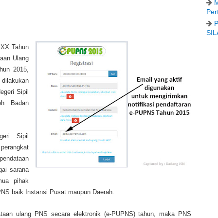
M
Per
P
SIL
 XX Tahun
aan Ulang
ahun 2015,
dilakukan
geri Sipil
leh Badan
ri Sipil
perangkat
pendataan
gai sarana
mua pihak
PNS baik Instansi Pusat maupun Daerah.
ndataan ulang PNS secara elektronik (e-PUPNS) tahun, maka PNS