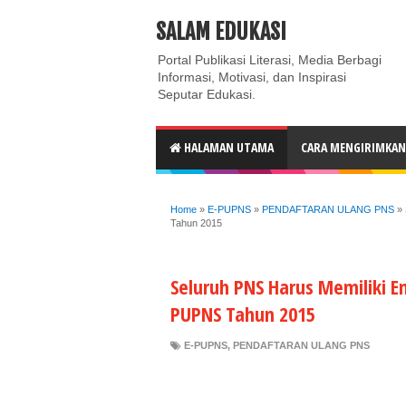
ABOUT
CONTACT US
PRIVACY POLICY
DISC
SALAM EDUKASI
Portal Publikasi Literasi, Media Berbagi
Informasi, Motivasi, dan Inspirasi
Seputar Edukasi.
HALAMAN UTAMA
CARA MENGIRIMKAN 
Home
»
E-PUPNS
»
PENDAFTARAN ULANG PNS
»
Tahun 2015
Seluruh PNS Harus Memiliki Em
PUPNS Tahun 2015
E-PUPNS
,
PENDAFTARAN ULANG PNS