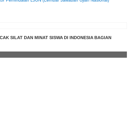
tor Pemindaian LJUN (Lembar Jawaban Ujian Nasional)
K SILAT DAN MINAT SISWA DI INDONESIA BAGIAN