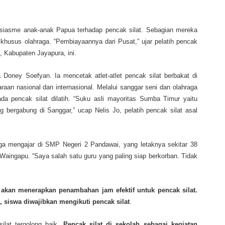
tusiasme anak-anak Papua terhadap pencak silat. Sebagian mereka
 khusus olahraga. “Pembiayaannya dari Pusat,” ujar pelatih pencak
, Kabupaten Jayapura, ini.
oney Soefyan. Ia mencetak atlet-atlet pencak silat berbakat di
aan nasional dan internasional. Melalui sanggar seni dan olahraga
a pencak silat dilatih. “Suku asli mayoritas Sumba Timur yaitu
ergabung di Sanggar,” ucap Nelis Jo, pelatih pencak silat asal
 juga mengajar di SMP Negeri 2 Pandawai, yang letaknya sekitar 38
a Waingapu. “Saya salah satu guru yang paling siap berkorban. Tidak
akan menerapkan penambahan jam efektif untuk pencak silat.
 siswa diwajibkan mengikuti pencak silat
.
ilat tergolong baik.
Pencak silat di sekolah sebagai kegiatan