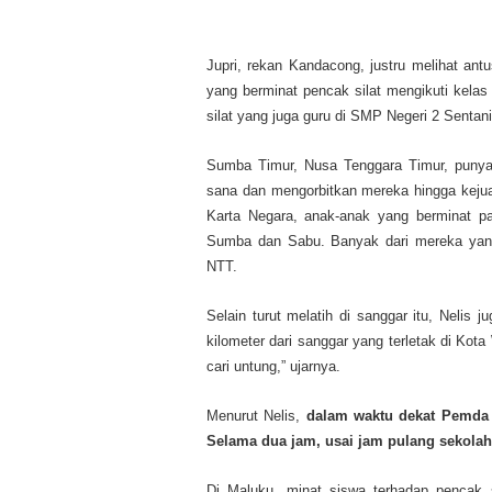
Jupri, rekan Kandacong, justru melihat an
yang berminat pencak silat mengikuti kelas
silat yang juga guru di SMP Negeri 2 Sentani
Sumba Timur, Nusa Tenggara Timur, punya D
sana dan mengorbitkan mereka hingga kejuar
Karta Negara, anak-anak yang berminat pad
Sumba dan Sabu. Banyak dari mereka yang b
NTT.
Selain turut melatih di sanggar itu, Nelis
kilometer dari sanggar yang terletak di Kot
cari untung,” ujarnya.
Menurut Nelis,
dalam waktu dekat Pemda 
Selama dua jam, usai jam pulang sekolah,
Di Maluku, minat siswa terhadap pencak s