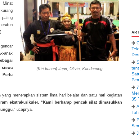
. Minat
kurang
 paling
heraton
).
ART
C
gencar
Tel
ak-anak
Des
sebagai
S
 siswa
ten
(Kiri-kanan) Jupri, Olivia, Kandacong
Sat
. Perlu
Pem
7
Men
yang menerapkan sistem lima hari belajar dan satu hari kegiatan
35 
gram ekstrakurikuler. “Kami berharap pencak silat dimasukkan
A
 tunggu
,” ucapnya.
Tah
P
Sem
J