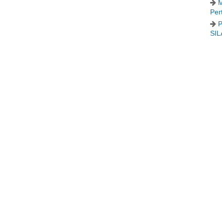
M
Per
P
SIL