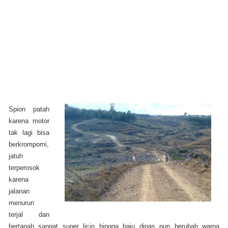
Spion patah
karena motor
tak lagi bisa
berkrompomi,
jatuh
terperosok
karena
jalanan
menurun
terjal dan
bertanah sangat super licin hingga baju dinas pun berubah warna