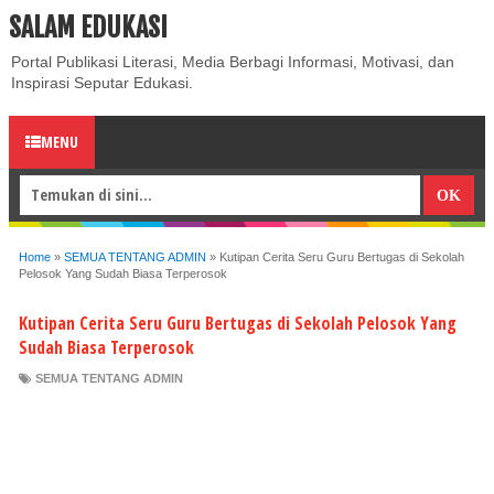
SALAM EDUKASI
ABOUT
CONTACT US
PRIVACY POLICY
DISCLAIMER
Portal Publikasi Literasi, Media Berbagi Informasi, Motivasi, dan
Inspirasi Seputar Edukasi.
MENU
Home
»
SEMUA TENTANG ADMIN
»
Kutipan Cerita Seru Guru Bertugas di Sekolah
Pelosok Yang Sudah Biasa Terperosok
Kutipan Cerita Seru Guru Bertugas di Sekolah Pelosok Yang
Sudah Biasa Terperosok
SEMUA TENTANG ADMIN