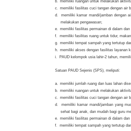
b.
memiliki ruangan untuk melakukan aktivit
c.
memiliki fasilitas cuci tangan dengan air b
d.
memiliki kamar mandi/jamban dengan ai
melakukan pengawasan;
e.
memiliki fasilitas permainan di dalam dan
f.
memiliki fasilitas ruang untuk tidur, mak
g.
memiliki tempat sampah yang tertutup dan
h.
memiliki akses dengan fasilitas layanan
i.
PAUD kelompok usia lahir-2 tahun, memil
Satuan PAUD Sejenis (SPS), meliputi:
a.
memiliki jumlah ruang dan luas lahan dis
b.
memiliki ruangan untuk melakukan aktivita
c.
memiliki fasilitas cuci tangan dengan air b
d.
memiliki kamar mandi/jamban yang mud
sehat bagi anak, dan mudah bagi guru 
e.
memiliki fasilitas permainan di dalam dan
f.
memiliki tempat sampah yang tertutup dan