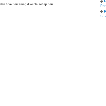
M
an tidak tercemar, dikelola setiap hari.
Per
P
SIL