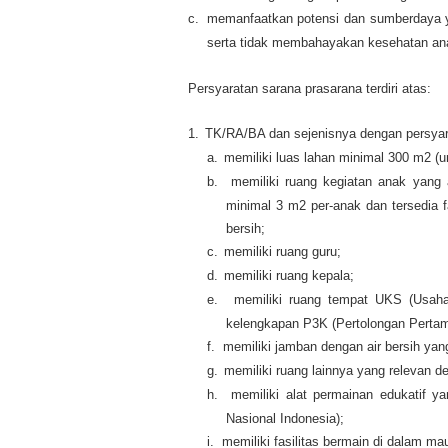
c.
memanfaatkan potensi dan sumberdaya ya
serta tidak membahayakan kesehatan an
Persyaratan sarana prasarana terdiri atas:
1.
TK/RA/BA dan sejenisnya dengan persyara
a.
memiliki luas lahan minimal 300 m2 (
b.
memiliki ruang kegiatan anak yang
minimal 3 m2 per-anak dan tersedia fa
bersih;
c.
memiliki ruang guru;
d.
memiliki ruang kepala;
e.
memiliki ruang tempat UKS (Usah
kelengkapan P3K (Pertolongan Perta
f.
memiliki jamban dengan air bersih ya
g.
memiliki ruang lainnya yang relevan 
h.
memiliki alat permainan edukatif 
Nasional Indonesia);
i.
memiliki fasilitas bermain di dalam m