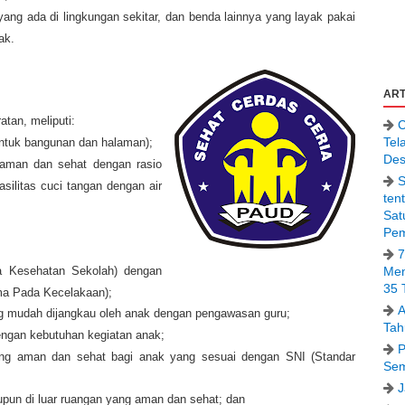
ng ada di lingkungan sekitar, dan benda lainnya yang layak pakai
ak.
ART
tan, meliputi:
C
Tel
untuk bangunan dan halaman);
Des
 aman dan sehat dengan rasio
S
silitas cuci tangan dengan air
ten
Sat
Pem
7
Men
a Kesehatan Sekolah) dengan
35 
ma Pada Kecelakaan);
A
ng mudah dijangkau oleh anak dengan pengawasan guru;
Tah
dengan kebutuhan kegiatan anak;
P
yang aman dan sehat bagi anak yang sesuai dengan SNI (Standar
Sem
J
aupun di luar ruangan yang aman dan sehat; dan