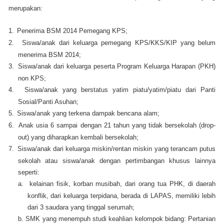
merupakan:
1.
Penerima BSM 2014 Pemegang KPS;
2.
Siswa/anak dari keluarga pemegang KPS/KKS/KIP yang belum
menerima BSM 2014;
3.
Siswa/anak dari keluarga peserta Program Keluarga Harapan (PKH)
non KPS;
4.
Siswa/anak yang berstatus yatim piatu/yatim/piatu dari Panti
Sosial/Panti Asuhan;
5.
Siswa/anak yang terkena dampak bencana alam;
6.
Anak usia 6 sampai dengan 21 tahun yang tidak bersekolah (drop-
out) yang diharapkan kembali bersekolah;
7.
Siswa/anak dari keluarga miskin/rentan miskin yang terancam putus
sekolah atau siswa/anak dengan pertimbangan khusus lainnya
seperti:
a.
kelainan fisik, korban musibah, dari orang tua PHK, di daerah
konflik, dari keluarga terpidana, berada di LAPAS, memiliki lebih
dari 3 saudara yang tinggal serumah;
b.
SMK yang menempuh studi keahlian kelompok bidang: Pertanian