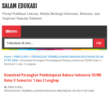
SALAM EDUKASI
ABOUT
CONTACT US
PRIVACY POLICY
DISCLAIMER
Portal Publikasi Literasi, Media Berbagi Informasi, Motivasi, dan
Inspirasi Seputar Edukasi.
MENU
Home
»
PBM GURU
»
PERANGKAT PEMBELAJARAN BAHASA INDONESIA SD-MI
KTSP 2006
»
Download Perangkat Pembelajaran Bahasa Indonesia SD/MI Kelas V
Semester 1 dan 2 Lengkap
Download Perangkat Pembelajaran Bahasa Indonesia SD/MI
Kelas V Semester 1 dan 2 Lengkap
PBM GURU
,
PERANGKAT PEMBELAJARAN BAHASA INDONESIA SD-MI KTSP 2006