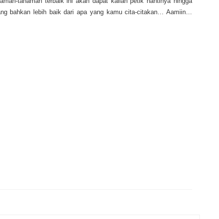
aman-tanaman terbaik ini akan dapat kalian petik nantinya hingga
 bahkan lebih baik dari apa yang kamu cita-citakan… Aamiin…