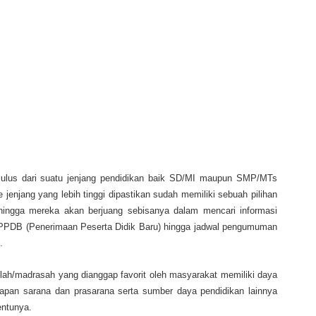
 lulus dari suatu jenjang pendidikan baik SD/MI maupun SMP/MTs
enjang yang lebih tinggi dipastikan sudah memiliki sebuah pilihan
ehingga mereka akan berjuang sebisanya dalam mencari informasi
 PPDB (Penerimaan Peserta Didik Baru) hingga jadwal pengumuman
.
lah/madrasah yang dianggap favorit oleh masyarakat memiliki daya
iapan sarana dan prasarana serta sumber daya pendidikan lainnya
tentunya.