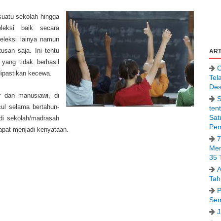
suatu sekolah hingga
eleksi baik secara
seleksi lainya namun
usan saja. Ini tentu
ART
yang tidak berhasil
C
dipastikan kecewa.
Tel
Des
r dan manusiawi, di
S
ul selama bertahun-
ten
Sat
di sekolah/madrasah
Pem
dapat menjadi kenyataan.
7
Men
35 
A
Tah
P
Sem
J