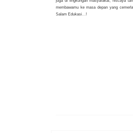
juga di lingkungan masyarakat, niscaya tan
membawamu ke masa depan yang cemerlang
Salam Edukasi…!