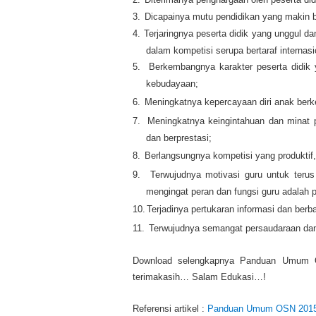
3.
Dicapainya mutu pendidikan yang makin b
4.
Terjaringnya peserta didik yang unggul da
dalam kompetisi serupa bertaraf internasi
5.
Berkembangnya karakter peserta didik
kebudayaan;
6.
Meningkatnya kepercayaan diri anak berke
7.
Meningkatnya keingintahuan dan minat p
dan berprestasi;
8.
Berlangsungnya kompetisi yang produktif, 
9.
Terwujudnya motivasi guru untuk ter
mengingat peran dan fungsi guru adalah 
10.
Terjadinya pertukaran informasi dan berb
11.
Terwujudnya semangat persaudaraan dan p
Download selengkapnya Panduan Umum
terimakasih… Salam Edukasi…!
Referensi artikel :
Panduan Umum OSN 2015 