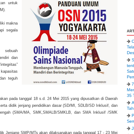
kan untuk
M).
liki makna
pi segala
ART
C
Tel
ai sebuah
Des
ndiri dan
S
ntegritas”
ten
Sat
kapasitas
Pem
 dan teguh
7
Men
35 
kan pada tanggal 18 s.d. 24 Mei 2015 yang dipusatkan di Daerah
A
erta didik jenjang pendidikan dasar (SD/MI, SDLB/SD Inklusif, dan
Tah
menengah (SMA/MA, SMK,SMALB/SMKLB,
dan SMA Inklusif /SMK
P
Sem
J
dik Jenjang SMP/MTs akan dilaksanakan pada tanggal 17 - 23 Mei