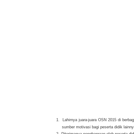
1.
Lahirnya juara-juara OSN 2015 di berbag
sumber motivasi bagi peserta didik lainnya
2.
Diterimanya penghargaan oleh peserta did