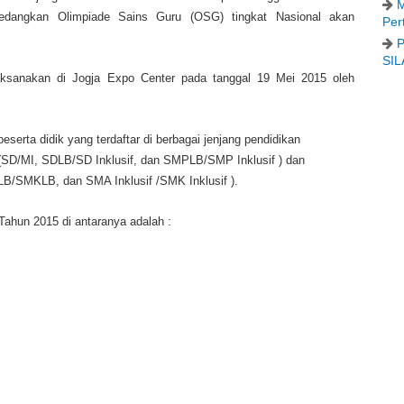
M
edangkan Olimpiade Sains Guru (OSG) tingkat Nasional akan
Per
P
SIL
sanakan di Jogja Expo Center pada tanggal 19 Mei 2015 oleh
serta didik yang terdaftar di berbagai jenjang pendidikan
r (SD/MI, SDLB/SD Inklusif, dan SMPLB/SMP Inklusif ) dan
SMKLB, dan SMA Inklusif /SMK Inklusif ).
ahun 2015 di antaranya adalah :