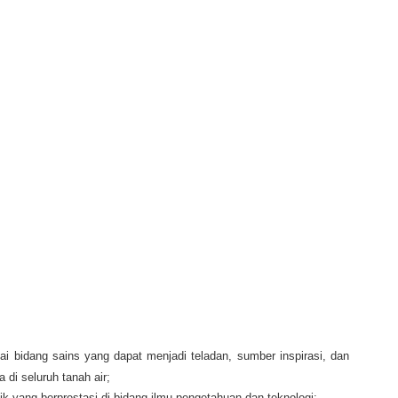
ai bidang sains yang dapat menjadi teladan, sumber inspirasi, dan
 di seluruh tanah air;
ik yang berprestasi di bidang ilmu pengetahuan dan teknologi;