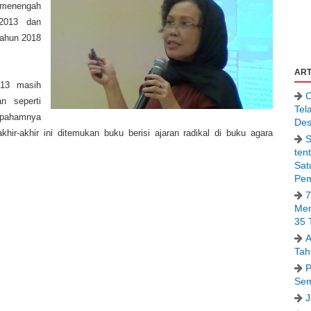
menengah
2013 dan
tahun 2018
ART
013 masih
C
n seperti
Tel
m pahamnya
Des
ir-akhir ini ditemukan buku berisi ajaran radikal di buku agara
S
ten
Sat
Pem
7
Men
35 
A
Tah
P
Sem
J