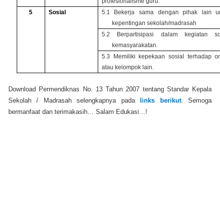
profesionalisme guru.
5
Sosial
5.1 Bekerja sama dengan pihak lain u
kepentingan sekolah/madrasah
5.2 Berpartisipasi dalam kegiatan so
kemasyarakatan.
5.3 Memiliki kepekaan sosial terhadap o
atau kelompok lain.
Download Permendiknas No. 13 Tahun 2007 tentang Standar Kepala
Sekolah / Madrasah selengkapnya pada
links berikut
. Semoga
bermanfaat dan terimakasih… Salam Edukasi…!