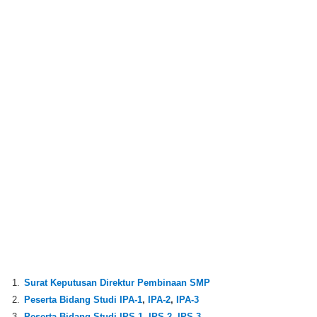
1.
Surat Keputusan Direktur Pembinaan SMP
2.
Peserta Bidang Studi IPA-1
,
IPA-2
,
IPA-3
3.
Peserta Bidang Studi IPS-1
,
IPS-2
,
IPS-3