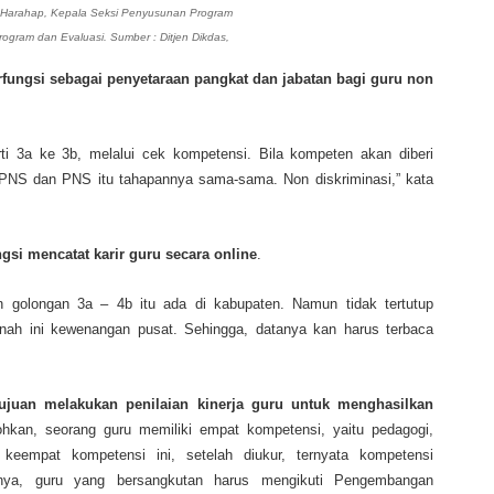
 Harahap, Kepala Seksi Penyusunan Program
rogram dan Evaluasi. Sumber : Ditjen Dikdas,
rfungsi sebagai penyetaraan pangkat dan jabatan bagi guru non
ti 3a ke 3b, melalui cek kompetensi. Bila kompeten akan diberi
 PNS dan PNS itu tahapannya sama-sama. Non diskriminasi,” kata
gsi mencatat karir guru secara online
.
 golongan 3a – 4b itu ada di kabupaten. Namun tidak tertutup
nah ini kewenangan pusat. Sehingga, datanya kan harus terbaca
juan melakukan penilaian kinerja guru untuk menghasilkan
hkan, seorang guru memiliki empat kompetensi, yaitu pedagogi,
i keempat kompetensi ini, setelah diukur, ternyata kompetensi
sinya, guru yang bersangkutan harus mengikuti Pengembangan