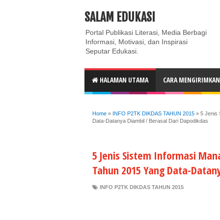
ABOUT
CONTACT US
PRIVACY POLICY
DISC
SALAM EDUKASI
Portal Publikasi Literasi, Media Berbagi
Informasi, Motivasi, dan Inspirasi
Seputar Edukasi.
HALAMAN UTAMA
CARA MENGIRIMKAN 
Home
»
INFO P2TK DIKDAS TAHUN 2015
»
5 Jenis
Data-Datanya Diambil / Berasal Dari Dapodikdas
5 Jenis Sistem Informasi Man
Tahun 2015 Yang Data-Datany
INFO P2TK DIKDAS TAHUN 2015