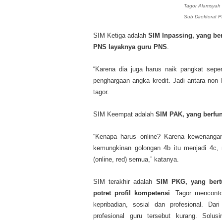
Tagor Alamsyah
Sub Direktorat P
SIM Ketiga adalah
SIM Inpassing, yang be
PNS layaknya guru PNS
.
“Karena dia juga harus naik pangkat seper
penghargaan angka kredit. Jadi antara non
tagor.
SIM Keempat adalah
SIM PAK, yang berfun
“Kenapa harus online? Karena kewenangan
kemungkinan golongan 4b itu menjadi 4c, 
(online, red) semua,” katanya.
SIM terakhir adalah
SIM PKG, yang bertu
potret profil kompetensi
. Tagor menconto
kepribadian, sosial dan profesional. Dar
profesional guru tersebut kurang. Solu