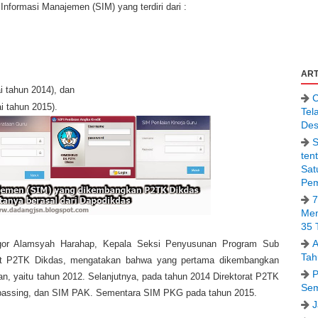
Informasi Manajemen (SIM) yang terdiri dari :
ART
i tahun 2014), dan
C
i tahun 2015).
Tel
Des
S
ten
Sat
Pem
7
Men
35 
A
agor Alamsyah Harahap, Kepala Seksi Penyusunan Program Sub
Tah
orat P2TK Dikdas, mengatakan bahwa yang pertama dikembangkan
P
n, yaitu tahun 2012. Selanjutnya, pada tahun 2014 Direktorat P2TK
Sem
assing, dan SIM PAK. Sementara SIM PKG pada tahun 2015.
J