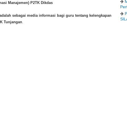
M
rmasi Manajemen) P2TK Dikdas
Per
P
adalah sebagai media informasi bagi guru tentang kelengkapan
SIL
SK Tunjangan
.