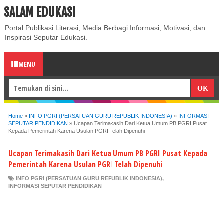
SALAM EDUKASI
ABOUT
CONTACT US
PRIVACY POLICY
DISCLAIMER
Portal Publikasi Literasi, Media Berbagi Informasi, Motivasi, dan
Inspirasi Seputar Edukasi.
MENU
Home
»
INFO PGRI (PERSATUAN GURU REPUBLIK INDONESIA)
»
INFORMASI
SEPUTAR PENDIDIKAN
»
Ucapan Terimakasih Dari Ketua Umum PB PGRI Pusat
Kepada Pemerintah Karena Usulan PGRI Telah Dipenuhi
Ucapan Terimakasih Dari Ketua Umum PB PGRI Pusat Kepada
Pemerintah Karena Usulan PGRI Telah Dipenuhi
INFO PGRI (PERSATUAN GURU REPUBLIK INDONESIA)
,
INFORMASI SEPUTAR PENDIDIKAN