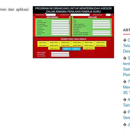
men dan aplikasi
ART
C
Tel
Des
S
ten
Sat
Pem
7
Men
35 
A
Tah
P
Sem
J