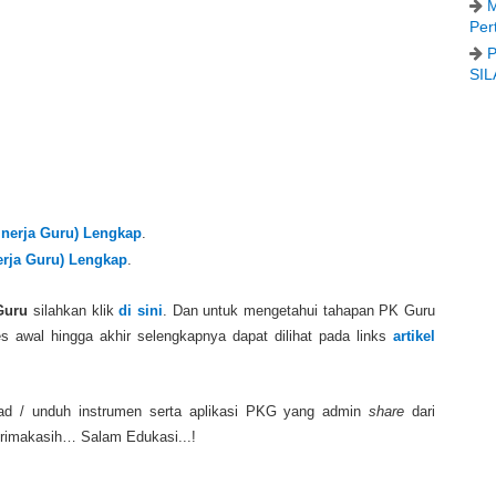
M
Per
P
SIL
nerja Guru) Lengkap
.
erja Guru) Lengkap
.
Guru
silahkan klik
di sini
. Dan untuk mengetahui tahapan PK Guru
s awal hingga akhir selengkapnya dapat dilihat pada links
artikel
oad / unduh instrumen serta aplikasi PKG yang admin
share
dari
rimakasih… Salam Edukasi...!