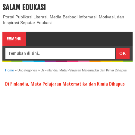
SALAM EDUKASI
ABOUT
CONTACT US
PRIVACY POLICY
DISCLAIMER
Portal Publikasi Literasi, Media Berbagi Informasi, Motivasi, dan
Inspirasi Seputar Edukasi.
MENU
Home
»
Uncategories
»
Di Finlandia, Mata Pelajaran Matematika dan Kimia Dihapus
Di Finlandia, Mata Pelajaran Matematika dan Kimia Dihapus