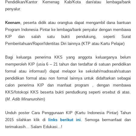
Pendidikan/Kantor Kemenag Kab/Kota dan/atau lembaga/bank
penyalur.
Keenam
, peserta didik atau orangtua dapat mengambil dana bantuan
Program Indonesia Pintar ke lembaga/bank penyalur dengan membawa
KIP dan salah satu bukti pendukung, seperti Surat
Pemberitahuan/Rapor/Identitas Diri lainnya (KTP atau Kartu Pelajar)
Bagi keluarga penerima KKS yang anggota keluarganya belum
memperoleh KIP (usia 6 – 21 tahun dan terdaftar di satuan pendidikan
formal atau informasl) dapat melapor ke sekolah/madrasah/satuan
pendidikan formal atau non formal lainnya untuk didaftarkan sebagai
calon penerima KIP dan manfaat program , dengan membawa
KKS/fotokopi KKS beserta bukti pendudkung seperti ersebut di atas.
(
M. Adib Minanurohim
)
Unduh poster Cara Penggunaan KIP (Kartu Indonesia Pintar) Tahun
2015 silahkan klik di
links berikut ini
. Semoga bermanfaat dan
terimakasih… Salam Edukasi...!