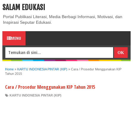
SALAM EDUKASI
ABOUT
CONTACT US
PRIVACY POLICY
DISCLAIMER
Portal Publikasi Literasi, Media Berbagi Informasi, Motivasi, dan
Inspirasi Seputar Edukasi.
MENU
Home
»
KARTU INDONESIA PINTAR (KIP)
»
Cara / Prosedur Menggunakan KIP
Tahun 2015
Cara / Prosedur Menggunakan KIP Tahun 2015
KARTU INDONESIA PINTAR (KIP)