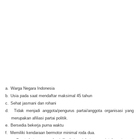
a.
Warga Negara Indonesia
b.
Usia pada saat mendaftar maksimal 45 tahun
c.
Sehat jasmani dan rohani
d.
Tidak menjadi anggota/pengurus partai/anggota organisasi yang
merupakan afiliasi partai politik.
e.
Bersedia bekerja purna waktu
f.
Memiliki kendaraan bermotor minimal roda dua.