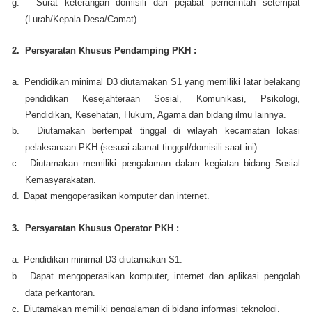
g.
Surat keterangan domisili dari pejabat pemerintah setempat
(Lurah/Kepala Desa/Camat).
2. Persyaratan Khusus Pendamping PKH :
a.
Pendidikan minimal D3 diutamakan S1 yang memiliki latar belakang
pendidikan Kesejahteraan Sosial, Komunikasi, Psikologi,
Pendidikan, Kesehatan, Hukum, Agama dan bidang ilmu lainnya.
b.
Diutamakan bertempat tinggal di wilayah kecamatan lokasi
pelaksanaan PKH (sesuai alamat tinggal/domisili saat ini).
c.
Diutamakan memiliki pengalaman dalam kegiatan bidang Sosial
Kemasyarakatan.
d.
Dapat mengoperasikan komputer dan internet.
3. Persyaratan Khusus Operator PKH :
a.
Pendidikan minimal D3 diutamakan S1.
b.
Dapat mengoperasikan komputer, internet dan aplikasi pengolah
data perkantoran.
c.
Diutamakan memiliki pengalaman di bidang informasi teknologi.