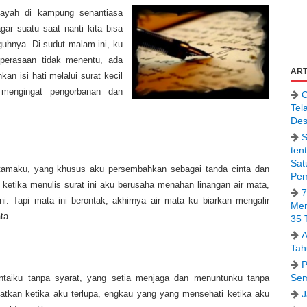
yah di kampung senantiasa
gar suatu saat nanti kita bisa
uhnya. Di sudut malam ini, ku
perasaan tidak menentu, ada
ART
n isi hati melalui surat kecil
 mengingat pengorbanan dan
C
Tel
Des
S
ten
Sat
ertamaku, yang khusus aku persembahkan sebagai tanda cinta dan
Pem
ketika menulis surat ini aku berusaha menahan linangan air mata,
7
ni. Tapi mata ini berontak, akhirnya air mata ku biarkan mengalir
Men
ta.
35 
A
Tah
P
Sem
intaiku tanpa syarat, yang setia menjaga dan menuntunku tanpa
J
tkan ketika aku terlupa, engkau yang yang mensehati ketika aku