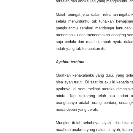
tersalah dan engkaulah yang menghiburku di
Masih teringat jelas dalam rekaman ingata
selalu menuntunku tuk tunaikan kewajiba
pangkuanmu sembari mendengar lantunan ay
menemaniku dan menceritakan dongeng sampa
saja berlalu dan masih tampak nyata dalam
indah yang tak terlupakan itu.
Ayahku tercinta
…
Maafkan kenakalanku yang dulu, yang terla
bisa ayah turuti. Di saat itu aku iri kepada
ayahnya, di saat melihat mereka dimanjak
minta. Tapi sekarang telah aku sadari
orangtuanya adalah orang berdasi, sedang
masa depan yang cerah.
Mungkin itulah sebabnya, ayah tidak bisa m
maafkan anakmu yang nakal ini ayah, karena