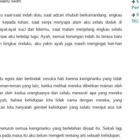
waktu sedih.
M
Per
P
nku saat-saat indah dulu, saat adzan shubuh berkumandang, engkau
SIL
n kepada tuhan, saat senja menyapa alam aku selalu duduk di
at-ayat suci dari bibirmu, saat malam menjelang engkau selalu
i aku terlelap lugu. Ayah, semua kenangan indah itu terasa baru
 bingkai rinduku. aku yakin ayah juga masih mengingat hari-hari
lu egois dan bertindak sesuka hati karena keinginanku yang tidak
 teman-teman yang lain, ketika melihat mereka dibelikan mainan oleh
an oleh kedua orangtuanya dan selalu menuruti apa yang mereka
 ayah, bahwa kehidupan kita tidak sama dengan mereka, yang
kan kita hanyalah gembel kehidupan yang selalu merajut asa tuk
enuruti semua keinginanku yang berlebihan disaat itu. Sekali lagi
 pada masa itu aku belum mengerti tentang arti sebuah kehidupan.