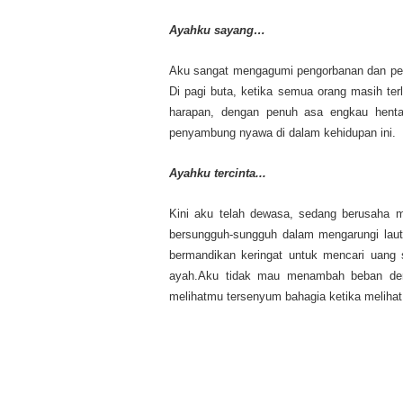
Ayahku sayang
…
Aku sangat mengagumi pengorbanan dan perju
Di pagi buta, ketika semua orang masih ter
harapan, dengan penuh asa engkau henta
penyambung nyawa di dalam kehidupan ini.
Ayahku tercinta...
Kini aku telah dewasa, sedang berusaha me
bersungguh-sungguh dalam mengarungi lautan
bermandikan keringat untuk mencari uang 
ayah.Aku tidak mau menambah beban deri
melihatmu tersenyum bahagia ketika meliha