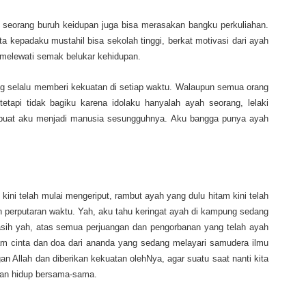
k seorang buruh keidupan juga bisa merasakan bangku perkuliahan.
kepadaku mustahil bisa sekolah tinggi, berkat motivasi dari ayah
 melewati semak belukar kehidupan.
ng selalu memberi kekuatan di setiap waktu. Walaupun semua orang
etapi tidak bagiku karena idolaku hanyalah ayah seorang, lelaki
buat aku menjadi manusia sesungguhnya. Aku bangga punya ayah
ini telah mulai mengeriput, rambut ayah yang dulu hitam kini telah
perputaran waktu. Yah, aku tahu keringat ayah di kampung sedang
sih yah, atas semua perjuangan dan pengorbanan yang telah ayah
am cinta dan doa dari ananda yang sedang melayari samudera ilmu
an Allah dan diberikan kekuatan olehNya, agar suatu saat nanti kita
aan hidup bersama-sama.