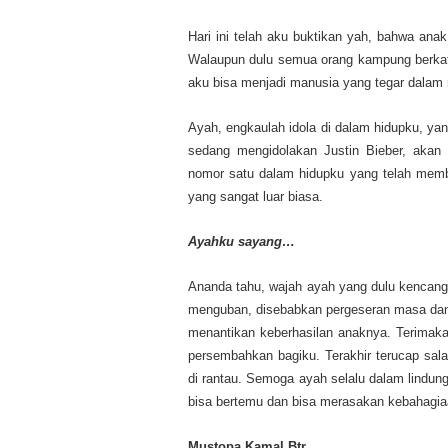
Hari ini telah aku buktikan yah, bahwa ana
Walaupun dulu semua orang kampung berkata 
aku bisa menjadi manusia yang tegar dalam
Ayah, engkaulah idola di dalam hidupku, ya
sedang mengidolakan Justin Bieber, akan t
nomor satu dalam hidupku yang telah mem
yang sangat luar biasa.
Ayahku sayang
…
Ananda tahu, wajah ayah yang dulu kencang k
menguban, disebabkan pergeseran masa dan 
menantikan keberhasilan anaknya. Terimaka
persembahkan bagiku. Terakhir terucap sal
di rantau. Semoga ayah selalu dalam lindung
bisa bertemu dan bisa merasakan kebahagi
Mustopa Kamal Btr