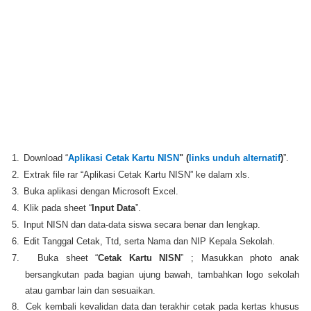
1.
Download “
Aplikasi Cetak Kartu NISN
" (
links unduh alternatif
)
”.
2.
Extrak file rar “Aplikasi Cetak Kartu NISN” ke dalam xls.
3.
Buka aplikasi dengan Microsoft Excel.
4.
Klik pada sheet “
Input Data
”.
5.
Input NISN dan data-data siswa secara benar dan lengkap.
6.
Edit Tanggal Cetak, Ttd, serta Nama dan NIP Kepala Sekolah.
7.
Buka sheet “
Cetak Kartu NISN
” ; Masukkan photo anak
bersangkutan pada bagian ujung bawah, tambahkan logo sekolah
atau gambar lain dan sesuaikan.
8.
Cek kembali kevalidan data dan terakhir cetak pada kertas khusus