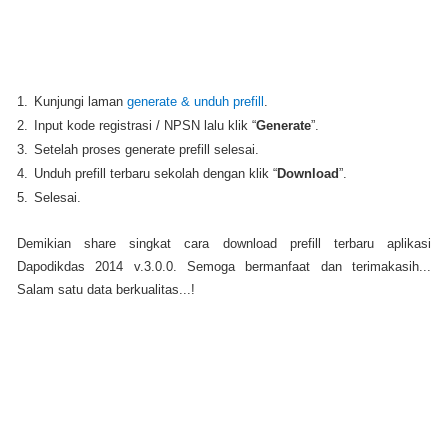
1.
Kunjungi laman
generate & unduh prefill
.
2.
Input kode registrasi / NPSN lalu klik “
Generate
”.
3.
Setelah proses generate prefill selesai.
4.
Unduh prefill terbaru sekolah dengan klik “
Download
”.
5.
Selesai.
Demikian share singkat cara download prefill terbaru aplikasi
Dapodikdas 2014 v.3.0.0. Semoga bermanfaat dan terimakasih...
Salam satu data berkualitas...!