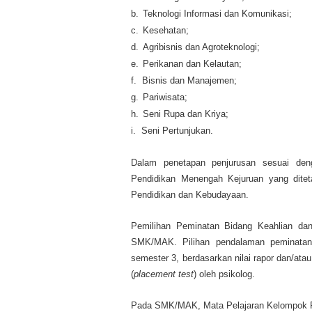
b.
Teknologi Informasi dan Komunikasi;
c.
Kesehatan;
d.
Agribisnis dan Agroteknologi;
e.
Perikanan dan Kelautan;
f.
Bisnis dan Manajemen;
g.
Pariwisata;
h.
Seni Rupa dan Kriya;
i.
Seni Pertunjukan.
Dalam penetapan penjurusan sesuai den
Pendidikan Menengah Kejuruan yang ditet
Pendidikan dan Kebudayaan.
Pemilihan Peminatan Bidang Keahlian dan
SMK/MAK. Pilihan pendalaman peminatan 
semester 3, berdasarkan nilai rapor dan/a
(
placement test
) oleh psikolog.
Pada SMK/MAK, Mata Pelajaran Kelompok Pem