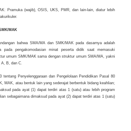
: Pramuka (wajib), OSIS, UKS, PMR, dan lain-lain, diatur lebih
kurikuler.
SMK/MAK
pandangan bahwa SMA/MA dan SMK/MAK pada dasarnya adalah
a pada pengakomodasian minat peserta didik saat memasuki
truktur umum SMK/MAK sama dengan struktur umum SMA/MA, yakni
 A, B, dan C.
0 tentang Penyelenggaraan dan Pengelolaan Pendidikan Pasal 80
 MAK, atau bentuk lain yang sederajat berbentuk bidang keahlian;
ksud pada ayat (1) dapat terdiri atas 1 (satu) atau lebih program
hlian sebagaimana dimaksud pada ayat (2) dapat terdiri atas 1 (satu)