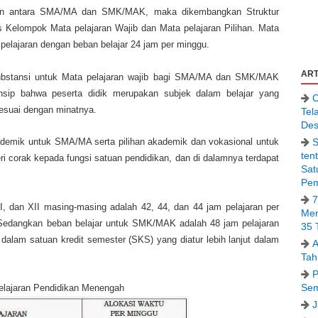
n antara SMA/MA dan SMK/MAK, maka dikembangkan Struktur
s Kelompok Mata pelajaran Wajib dan Mata pelajaran Pilihan. Mata
 pelajaran dengan beban belajar 24 jam per minggu.
ART
ubstansi untuk Mata pelajaran wajib bagi SMA/MA dan SMK/MAK
insip bahwa peserta didik merupakan subjek dalam belajar yang
C
sesuai dengan minatnya.
Tel
Des
S
 akademik untuk SMA/MA serta pilihan akademik dan vokasional untuk
ten
i corak kepada fungsi satuan pendidikan, dan di dalamnya terdapat
Sat
Pem
7
, dan XII masing-masing adalah 42, 44, dan 44 jam pelajaran per
Men
 Sedangkan beban belajar untuk SMK/MAK adalah 48 jam pelajaran
35 
dalam satuan kredit semester (SKS) yang diatur lebih lanjut dalam
A
Tah
P
Sem
elajaran Pendidikan Menengah
J