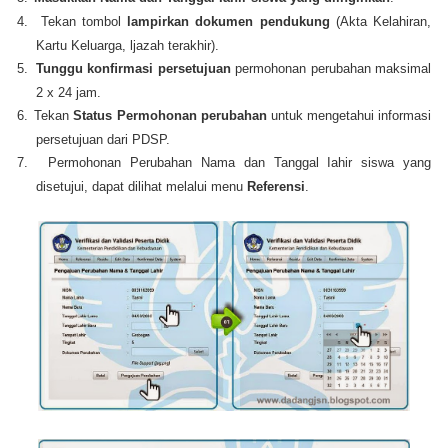
4.
Tekan tombol
lampirkan dokumen pendukung
(Akta Kelahiran,
Kartu Keluarga, ljazah terakhir).
5.
Tunggu konﬁrmasi persetujuan
permohonan perubahan maksimal
2 x 24 jam.
6.
Tekan
Status Permohonan
perubahan
untuk mengetahui informasi
persetujuan dari PDSP.
7.
Permohonan Perubahan Nama dan Tanggal Iahir siswa yang
disetujui, dapat dilihat melalui menu
Referensi
.