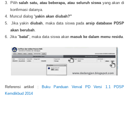
3.
Pilih
salah satu, atau beberapa, atau seluruh siswa
yang akan di
konﬁrmasi datanya.
4.
Muncul dialog “
yakin akan diubah?”
5.
Jika yakin
diubah
, maka data siswa pada
arsip database PDSP
akan berubah
.
6.
Jika "
batal
", maka data siswa akan
masuk ke dalam menu
residu
.
Referensi artikel :
Buku Panduan Verval PD Versi 1.1 PDSP
Kemdikbud 2014