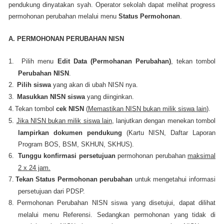
pendukung dinyatakan syah. Operator sekolah dapat melihat progress
permohonan perubahan melalui menu
Status Permohonan
.
A. PERMOHONAN PERUBAHAN NISN
1.
Pilih menu
Edit Data (Permohanan Perubahan)
, tekan tombol
Perubahan NISN
.
2.
Pilih siswa
yang akan di ubah NISN nya.
3.
Masukkan NISN siswa
yang diinginkan.
4.
Tekan tombol
cek NISN
(
Memastikan NISN bukan milik siswa lain
).
5.
Jika NISN bukan milik siswa lain
, lanjutkan dengan menekan tombol
lampirkan dokumen pendukung
(Kartu NISN, Daftar Laporan
Program BOS, BSM, SKHUN, SKHUS).
6.
Tunggu konﬁrmasi persetujuan
permohonan perubahan
maksimal
2 x 24 jam.
7.
Tekan Status Permohonan perubahan
untuk mengetahui informasi
persetujuan dari PDSP.
8.
Permohonan Perubahan NISN siswa yang disetujui, dapat dilihat
melalui menu Referensi. Sedangkan permohonan yang tidak di