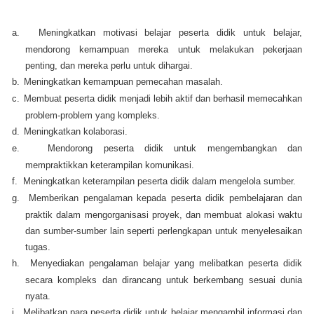
a.
Meningkatkan motivasi belajar peserta didik untuk belajar,
mendorong kemampuan mereka untuk melakukan pekerjaan
penting, dan mereka perlu untuk dihargai.
b.
Meningkatkan kemampuan pemecahan masalah.
c.
Membuat peserta didik menjadi lebih aktif dan berhasil memecahkan
problem-problem yang kompleks.
d.
Meningkatkan kolaborasi.
e.
Mendorong peserta didik untuk mengembangkan dan
mempraktikkan keterampilan komunikasi.
f.
Meningkatkan keterampilan peserta didik dalam mengelola sumber.
g.
Memberikan pengalaman kepada peserta didik pembelajaran dan
praktik dalam mengorganisasi proyek, dan membuat alokasi waktu
dan sumber-sumber lain seperti perlengkapan untuk menyelesaikan
tugas.
h.
Menyediakan pengalaman belajar yang melibatkan peserta didik
secara kompleks dan dirancang untuk berkembang sesuai dunia
nyata.
i.
Melibatkan para peserta didik untuk belajar mengambil informasi dan