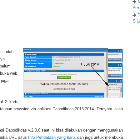
M
Per
P
SIL
ah-sudah
aya
 belum
mbuka web
 juga
l 2 kartu
upun browsing via aplikasi Dapodikdas 2013-2014. Ternyata inilah
ikasi Dapodikdas v.2.0.8 saat ini bisa dilakukan dengan menggunakan
embuka URL situs
Info Pendataan yang baru
, dan juga untuk membuka