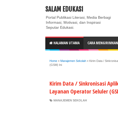
ABOUT
CONTACT US
PRIVACY POLICY
DISC
SALAM EDUKASI
Portal Publikasi Literasi, Media Berbagi
Informasi, Motivasi, dan Inspirasi
Seputar Edukasi.
HALAMAN UTAMA
CARA MENGIRIMKAN 
Home
»
Manajemen Sekolah
»
Kirim Data / Sinkroni
(GSM) Ini
Kirim Data / Sinkronisasi Ap
Layanan Operator Seluler (GS
MANAJEMEN SEKOLAH