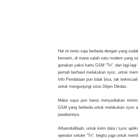
Hal ini tentu saja berbeda dengan yang sud
kemarin, di mana salah satu modem yang s
gunakan yakni kartu GSM “Tri”, dan lagi-lagi
pernah berhasil melakukan sync, untuk me
Info Pendataan pun tidak bisa, tak terkecuali
untuk mengunjungi situs Ditjen Dikdas.
Maka saya pun harus menyediakan minima
GSM yang berbeda untuk melakukan sync ata
jawabannya.
Alhamdulillaah, untuk kirim data / sync apl
operator seluler “Tri”, begitu juga untuk m