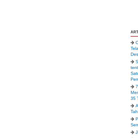
.
ART
C
Tel
Des
S
ten
Sat
Pem
7
Men
35 
A
Tah
P
Sem
J