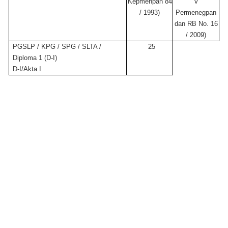
Kepmenpan 84
V
/ 1993)
Permenegpan
dan RB No. 16
/ 2009)
PGSLP / KPG / SPG / SLTA /
25
Diploma 1 (D-I)
D-I/Akta I