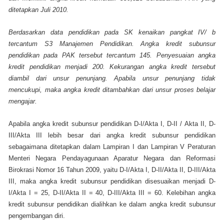
ditetapkan Juli 2010.
Berdasarkan data pendidikan pada SK kenaikan pangkat IV/ b
tercantum S3 Manajemen Pendidikan. Angka kredit subunsur
pendidikan pada PAK tersebut tercantum 145. Penyesuaian angka
kredit pendidikan menjadi 200. Kekurangan angka kredit tersebut
diambil dari unsur penunjang. Apabila unsur penunjang tidak
mencukupi, maka angka kredit ditambahkan dari unsur proses belajar
mengajar.
Apabila angka kredit subunsur pendidikan D-I/Akta I, D-II / Akta II, D-
III/Akta III lebih besar dari angka kredit subunsur pendidikan
sebagaimana ditetapkan dalam Lampiran I dan Lampiran V Peraturan
Menteri Negara Pendayagunaan Aparatur Negara dan Reformasi
Birokrasi Nomor 16 Tahun 2009, yaitu D-I/Akta I, D-II/Akta II, D-III/Akta
III, maka angka kredit subunsur pendidikan disesuaikan menjadi D-
I/Akta I = 25, D-II/Akta II = 40, D-III/Akta III = 60. Kelebihan angka
kredit subunsur pendidikan dialihkan ke dalam angka kredit subunsur
pengembangan diri.