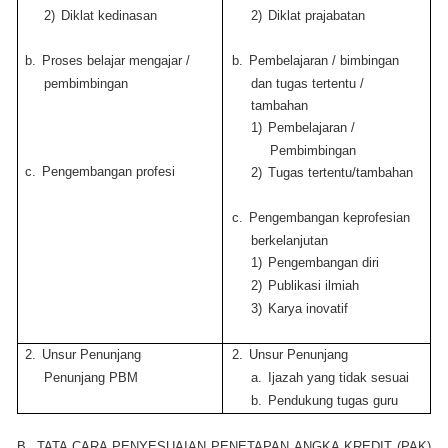
2)
Diklat kedinasan
2)
Diklat prajabatan
b.
Proses belajar mengajar /
b.
Pembelajaran / bimbingan
pembimbingan
dan tugas tertentu /
tambahan
1)
Pembelajaran /
Pembimbingan
c.
Pengembangan profesi
2)
Tugas tertentu/tambahan
c.
Pengembangan keprofesian
berkelanjutan
1)
Pengembangan diri
2)
Publikasi ilmiah
3)
Karya inovatif
2.
Unsur Penunjang
2.
Unsur Penunjang
Penunjang PBM
a.
Ijazah yang tidak sesuai
b.
Pendukung tugas guru
B.
TATA CARA PENYESUAIAN PENETAPAN ANGKA KREDIT (PAK)