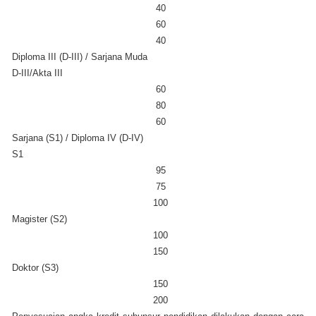
40
60
40
Diploma III (D-III) / Sarjana Muda
D-III/Akta III
60
80
60
Sarjana (S1) / Diploma IV (D-IV)
S1
95
75
100
Magister (S2)
100
150
Doktor (S3)
150
200