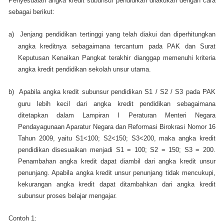
Penyesuaian angka kredit subunsur pendidikan dilakukan dengan cara
sebagai berikut:
a)
Jenjang pendidikan tertinggi yang telah diakui dan diperhitungkan
angka kreditnya sebagaimana tercantum pada PAK dan Surat
Keputusan Kenaikan Pangkat terakhir dianggap memenuhi kriteria
angka kredit pendidikan sekolah unsur utama.
b)
Apabila angka kredit subunsur pendidikan S1 / S2 / S3 pada PAK
guru lebih kecil dari angka kredit pendidikan sebagaimana
ditetapkan dalam Lampiran I Peraturan Menteri Negara
Pendayagunaan Aparatur Negara dan Reformasi Birokrasi Nomor 16
Tahun 2009, yaitu S1<100; S2<150; S3<200, maka angka kredit
pendidikan disesuaikan menjadi S1 = 100; S2 = 150; S3 = 200.
Penambahan angka kredit dapat diambil dari angka kredit unsur
penunjang. Apabila angka kredit unsur penunjang tidak mencukupi,
kekurangan angka kredit dapat ditambahkan dari angka kredit
subunsur proses belajar mengajar.
Contoh 1: