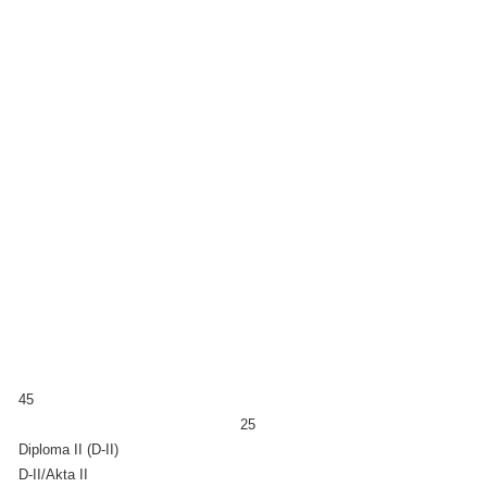
45
25
Diploma II (D-II)
D-II/Akta II