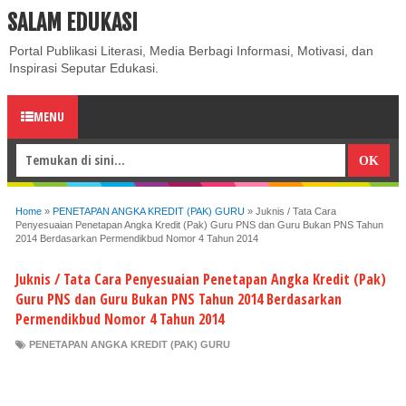
SALAM EDUKASI
ABOUT
CONTACT US
PRIVACY POLICY
DISCLAIMER
Portal Publikasi Literasi, Media Berbagi Informasi, Motivasi, dan
Inspirasi Seputar Edukasi.
MENU
Home
»
PENETAPAN ANGKA KREDIT (PAK) GURU
»
Juknis / Tata Cara
Penyesuaian Penetapan Angka Kredit (Pak) Guru PNS dan Guru Bukan PNS Tahun
2014 Berdasarkan Permendikbud Nomor 4 Tahun 2014
Juknis / Tata Cara Penyesuaian Penetapan Angka Kredit (Pak)
Guru PNS dan Guru Bukan PNS Tahun 2014 Berdasarkan
Permendikbud Nomor 4 Tahun 2014
PENETAPAN ANGKA KREDIT (PAK) GURU