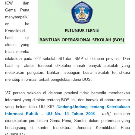
ICW dan
Gema Pena
menyampaik
an ke
Kemdikbud
hasil uji
akses yang
telah mereka
dilakukan pada 222 sekolah SD dan SMP di delapan provinsi. Dari
hasil uji akses tersebut diketahui masih banyak sekolah yang
melakukan pungutan. Bahkan, sebagian besar sekolah terindikasi
menutup informasi terkait pengelolaan dana BOS.
“87 persen sekolah di delapan provinsi tidak bersedia memberikan
informasi yang diminta tentang BOS ini, dan banyak di antara mereka
yang belum tahu UU KIP
(
Undang-Undang tentang Keterbukaan
Informasi Publik – UU No. 14 Tahun 2008
-
red
)
,” demikian
diungkapkan juru bicara Gema Pena, Suroto, dalam pertemuan yang
berlangsung di kantor Inspektorat Jenderal Kemdikbud, Rabu
(4/06/2014).