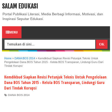
SALAM EDUKASI
ABOUT
CONTACT US
PRIVACY POLICY
DISCLAIMER
Portal Publikasi Literasi, Media Berbagi Informasi, Motivasi, dan
Inspirasi Seputar Edukasi.
MENU
Home
»
DANA BOS 2014
»
Kemdikbud Siapkan Revisi Petunjuk Teknis Untuk
Pengelolaan Dana BOS Tahun 2015 - Kelola BOS Transparan, Lindungi Guru Dari
Tindak Korupsi
Kemdikbud Siapkan Revisi Petunjuk Teknis Untuk Pengelolaan
Dana BOS Tahun 2015 - Kelola BOS Transparan, Lindungi Guru
Dari Tindak Korupsi
DANA BOS 2014