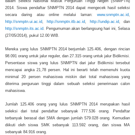
dalam Seleksi Nasional Masuk Perguruan Tinggi Negeri (SNMPTN)
2014. Siswa pendaftar SNMPTN 2014 dapat mengecek hasil seleksi
secara daring atau online melalui laman:
www.snmptn.ac.id
,
http://snmptn.ui.ac.id
,
http://snmptn.itb.ac.id
,
http://undip.ac.id
, dan
http://snmptn.its.ac.id
. Pengumuman akan berlangsung hari ini, Selasa
(27/05/2014), pukul 12.00 WIB.
Mereka yang lulus SNMPTN 2014 berjumlah 125.406, dengan rincian
98.091 orang untuk jalur reguler, dan 27.315 orang untuk jalur Bidikmisi.
Persentase siswa yang lulus SNMPTN dari jalur Bidikmisi tersebut
mencapai angka 21,78 persen. Hal ini berarti telah memenuhi kuota
minimal 20 persen mahasiswa miskin dari total mahasiswa yang
diterima perguruan tinggi dalam sebuah seleksi penerimaan calon
mahasiswa.
Jumlah 125.406 orang yang lulus SNMPTN 2014 merupakan hasil
seleksi dari total pendaftar sebanyak 777.536 orang. Pendaftar
terbanyak berasal dari SMA dengan jumlah 579.028 orang. Kemudian
diikuti oleh siswa SMK sebanyak 113.592 orang, dan siswa MA
sebanyak 84.916 orang.