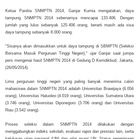
Ketua Panitia SNMPTN 2014, Ganjar Kurnia mengatakan, daya
tampung SNMPTN 2014 sebenarnya mencapai 133.406. Dengan
jumlah yang lulus sebanyak 125.406 orang, berarti masih ada sisa
daya tampung sebanyak 8.000 orang.
"Sisanya akan dimasukkan untuk daya tampung di SBMPTN (Seleksi
Bersama Masuk Perguruan Tinggi Negeri)," ujar Ganjar saat jumpa
pers mengenai hasil SNMPTN 2014 di Gedung D Kemdikbud, Jakarta,
(26/05/2014).
Lima perguruan tinggi negeri yang paling banyak menerima calon
mahasiswa dalam SNMPTN 2014 adalah Universitas Brawijaya (6.056
orang), Universitas Haluoleo (4.019 orang), Universitas Sumatera Utara
(3.746 orang), Universitas Diponegoro (3.706 orang) dan Universitas
Riau (3.542 orang).
Proses seleksi dalam SNMPTN 2014 dilakukan dengan
menggabungkan indeks sekolah, evaluasi rapor dan prestasi lain, serta
kelulusan ujian nasional (UN) dan nilai murni UN. Status penerimaan