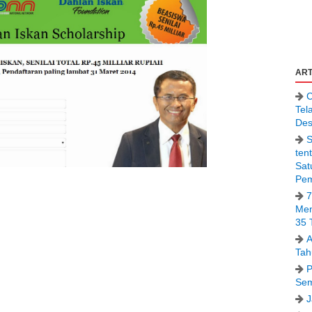
ART
C
Tel
Des
S
ten
Sat
Pem
7
Men
35 
A
Tah
P
Sem
J