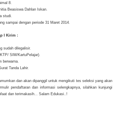
nimal 8.
nitia Beasiswa Dahlan Iskan.
 studi.
ng sampai dengan periode 31 Maret 2014.
 I Kirim :
 sudah dilegalisir.
(KTP/ SIM/KartuPelajar).
m berwarna.
Surat Tanda Lahir.
diumumkan dan akan dipanggil untuk mengikuti tes seleksi yang akan
rmulir pendaftaran dan informasi selengkapnya, silahkan kunjungi
aat dan terimakasih... Salam Edukasi..!