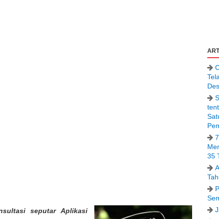
ART
C
Tel
Des
S
ten
Sat
Pem
7
Men
35 
A
Tah
P
Sem
J
ultasi seputar Aplikasi