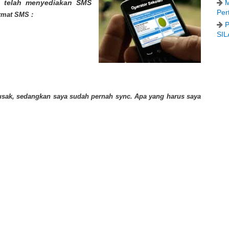
M
i telah menyediakan SMS
Per
rmat SMS :
P
SIL
usak, sedangkan saya sudah pernah sync. Apa yang harus saya