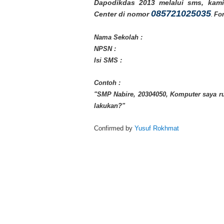
Dapodikdas 2013 melalui sms, kam
085721025035
Center di nomor
Fo
.
Nama Sekolah :
NPSN :
Isi SMS :
Contoh :
"SMP Nabire, 20304050, Komputer saya r
lakukan?"
Confirmed by
Yusuf Rokhmat