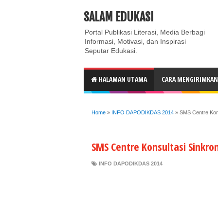
ABOUT
CONTACT US
PRIVACY POLICY
DISC
SALAM EDUKASI
Portal Publikasi Literasi, Media Berbagi
Informasi, Motivasi, dan Inspirasi
Seputar Edukasi.
HALAMAN UTAMA
CARA MENGIRIMKAN 
Home
»
INFO DAPODIKDAS 2014
»
SMS Centre Kons
SMS Centre Konsultasi Sinkron
INFO DAPODIKDAS 2014