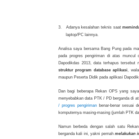
3.
Adanya kesalahan teknis saat
meminda
laptop/PC lainnya.
Analisa saya bersama Bang Pung pada mal
pada progres pengiriman di atas muncul 
Dapodikdas 2013, data terhapus tersebut
struktur program database aplikasi
, wal
maupun Peserta Didik pada aplikasi Dapodi
Dan bagi beberapa Rekan OPS yang saya t
menyebabkan data PTK / PD berganda di atas
/ progres pengiriman
benar-benar sesuai d
komputernya masing-masing (jumlah PTK dan
Namun berbeda dengan salah satu Rekan
berganda kali ini, yakni pernah
melakukan in