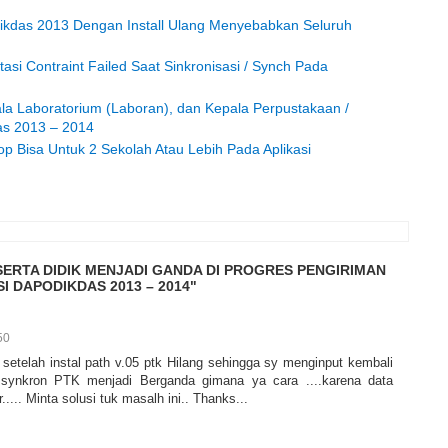
dikdas 2013 Dengan Install Ulang Menyebabkan Seluruh
si Contraint Failed Saat Sinkronisasi / Synch Pada
la Laboratorium (Laboran), dan Kepala Perpustakaan /
as 2013 – 2014
 Bisa Untuk 2 Sekolah Atau Lebih Pada Aplikasi
SERTA DIDIK MENJADI GANDA DI PROGRES PENGIRIMAN
SI DAPODIKDAS 2013 – 2014"
50
etelah instal path v.05 ptk Hilang sehingga sy menginput kembali
synkron PTK menjadi Berganda gimana ya cara ....karena data
.... Minta solusi tuk masalh ini.. Thanks...