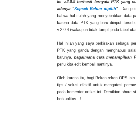
ke v.2.0.5 berhasil ternyata PTK yang s
adanya “
Kepsek Belum dipilih
”
. Dan poi
bahwa hal itulah yang menyebabkan data pa
karena data PTK yang baru diinput terse
v.2.0.4 (walaupun tidak tampil pada tabel ut
Hal inilah yang saya perkirakan sebagai pe
PTK yang ganda dengan menghapus salah 
barunya,
bagaimana cara menampilkan P
perlu kita edit kembali nantinya.
Oleh karena itu, bagi Rekan-rekan OPS lain
tips / solusi efektif untuk mengatasi per
pada komentar artikel ini. Demikian share 
berkualitas...!