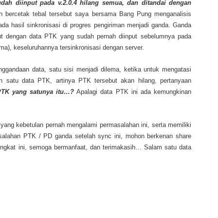
udah diinput pada v.2.0.4 hilang semua, dan ditandai dengan
n bercetak tebal tersebut saya bersama Bang Pung menganalisis
da hasil sinkronisasi di progres pengiriman menjadi ganda. Ganda
but dengan data PTK yang sudah pernah diinput sebelumnya pada
ama), keseluruhannya tersinkronisasi dengan server.
nggandaan data, satu sisi menjadi dilema, ketika untuk mengatasi
satu data PTK, artinya PTK tersebut akan hilang, pertanyaan
TK yang satunya itu…?
Apalagi data PTK ini ada kemungkinan
 yang kebetulan pernah mengalami permasalahan ini, serta memiliki
masalahan PTK / PD ganda setelah sync ini, mohon berkenan share
singkat ini, semoga bermanfaat, dan terimakasih… Salam satu data