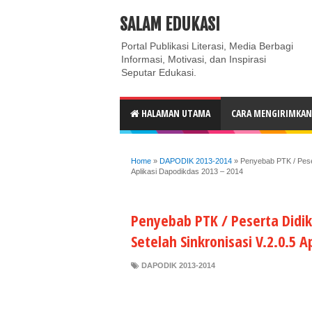
ABOUT
CONTACT US
PRIVACY POLICY
DISC
SALAM EDUKASI
Portal Publikasi Literasi, Media Berbagi
Informasi, Motivasi, dan Inspirasi
Seputar Edukasi.
HALAMAN UTAMA
CARA MENGIRIMKAN 
Home
»
DAPODIK 2013-2014
»
Penyebab PTK / Peser
Aplikasi Dapodikdas 2013 – 2014
Penyebab PTK / Peserta Didi
Setelah Sinkronisasi V.2.0.5 
DAPODIK 2013-2014