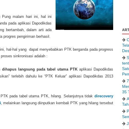
Pung malam hari ini, hal ini
anda pada aplikasi Dapodikdas
ng bertambah, dalam arti ada
ART
progres pengiriman berhasil.
C
Tel
ini, hal-hal yang dapat menyebabkan PTK berganda pada progress
Des
proses sinkronisasi adalah :
S
ten
Sat
ah
dihapus langsung pada tabel utama PTK
aplikasi Dapodikdas
Pem
asikan” terlebih dahulu ke “PTK Keluar” aplikasi Dapodikdas 2013
7
Men
35 
5, PTK pada tabel utama PTK, hilang. Selanjutnya tidak
direcovery
A
5
, melainkan langsung diinputkan kembali PTK yang hilang tersebut
Tah
P
Sem
J