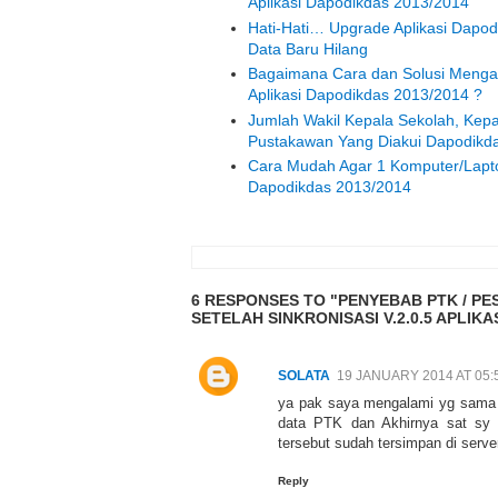
Aplikasi Dapodikdas 2013/2014
Hati-Hati… Upgrade Aplikasi Dapo
Data Baru Hilang
Bagaimana Cara dan Solusi Mengata
Aplikasi Dapodikdas 2013/2014 ?
Jumlah Wakil Kepala Sekolah, Kepa
Pustakawan Yang Diakui Dapodikd
Cara Mudah Agar 1 Komputer/Laptop
Dapodikdas 2013/2014
6 RESPONSES TO "PENYEBAB PTK / PE
SETELAH SINKRONISASI V.2.0.5 APLIKA
SOLATA
19 JANUARY 2014 AT 05:
ya pak saya mengalami yg sama s
data PTK dan Akhirnya sat sy 
tersebut sudah tersimpan di server.
Reply