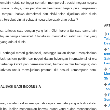
semakin ketat, sehingga semakin mempersulit posisi negara-negara
, sosial budaya, dan pertahanan keamanan terjadi pula pergeseran
litik tampak, bahwa demokrasi dan HAM telah dijadikan oleh dunia
a tersebut dinilai sebagai negara beradab atau bukan?
ART
at terlepas satu dengan yang lain. Oleh karena itu satu sama lain
C
ujuan bangsa tersebut. Globalisasi merupakan salah satu hal yang
Tel
yang ada di dunia.
Des
S
ji berbagai materi globalisasi, sehingga kalian dapat : menjelaskan
ten
Sat
eskripsikan politik luar negeri dalam hubungan internasional di era
Pem
i terhadap kehidupan bermasyarakat, berbangsa dan bernegara; dan
7
ktivitas untuk mewujudkan prestasi diri sesuai kemampuan demi
Men
35 
A
ALISASI BAGI INDONESIA
Tah
P
Sem
asi, cobalah kalian mengamati segala sesuatu yang ada di sekitar
J
yak hal. Kalian menemukan banyak orang yang sudah menggunakan