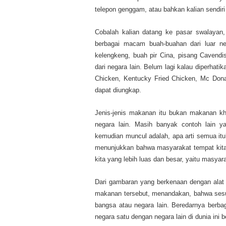
telepon genggam, atau bahkan kalian sendi
Cobalah kalian datang ke pasar swalayan,
berbagai macam buah-buahan dari luar ne
kelengkeng, buah pir Cina, pisang Cavendi
dari negara lain. Belum lagi kalau diperhat
Chicken, Kentucky Fried Chicken, Mc Donal
dapat diungkap.
Jenis-jenis makanan itu bukan makanan k
negara lain. Masih banyak contoh lain 
kemudian muncul adalah, apa arti semua itu?
menunjukkan bahwa masyarakat tempat kita 
kita yang lebih luas dan besar, yaitu masyar
Dari gambaran yang berkenaan dengan alat
makanan tersebut, menandakan, bahwa sesun
bangsa atau negara lain. Beredarnya berba
negara satu dengan negara lain di dunia ini 