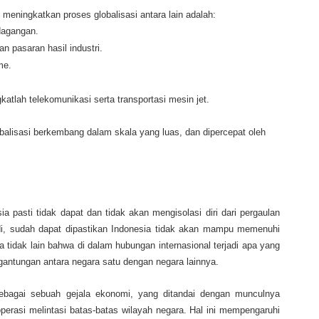
 meningkatkan proses globalisasi antara lain adalah:
dagangan.
n pasaran hasil industri.
me.
tlah telekomunikasi serta transportasi mesin jet.
lobalisasi berkembang dalam skala yang luas, dan dipercepat oleh
 pasti tidak dapat dan tidak akan mengisolasi diri dari pergaulan
erjadi, sudah dapat dipastikan Indonesia tidak akan mampu memenuhi
ya tidak lain bahwa di dalam hubungan internasional terjadi apa yang
gantungan antara negara satu dengan negara lainnya.
ebagai sebuah gejala ekonomi, yang ditandai dengan munculnya
perasi melintasi batas-batas wilayah negara. Hal ini mempengaruhi