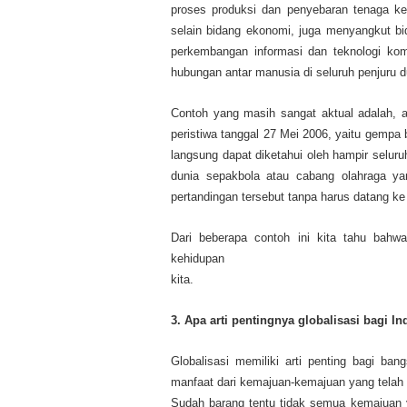
proses produksi dan penyebaran tenaga ker
selain bidang ekonomi, juga menyangkut bid
perkembangan informasi dan teknologi ko
hubungan antar manusia di seluruh penjuru d
Contoh yang masih sangat aktual adalah, a
peristiwa tanggal 27 Mei 2006, yaitu gempa 
langsung dapat diketahui oleh hampir seluru
dunia sepakbola atau cabang olahraga y
pertandingan tersebut tanpa harus datang ke
Dari beberapa contoh ini kita tahu bahw
kehidupan
kita.
3. Apa arti pentingnya globalisasi bagi I
Globalisasi memiliki arti penting bagi 
manfaat dari kemajuan-kemajuan yang telah d
Sudah barang tentu tidak semua kemajuan yan