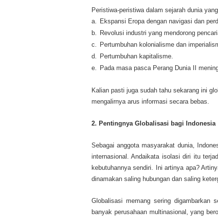
Peristiwa-peristiwa dalam sejarah dunia yang
a.
Ekspansi Eropa dengan navigasi dan per
b.
Revolusi industri yang mendorong pencaria
c.
Pertumbuhan kolonialisme dan imperialis
d.
Pertumbuhan kapitalisme.
e.
Pada masa pasca Perang Dunia II meningka
Kalian pasti juga sudah tahu sekarang ini g
mengalirnya arus informasi secara bebas.
2. Pentingnya Globalisasi bagi Indonesia
Sebagai anggota masyarakat dunia, Indonesia
internasional. Andaikata isolasi diri itu t
kebutuhannya sendiri. Ini artinya apa? Artin
dinamakan saling hubungan dan saling keter
Globalisasi memang sering digambarkan s
banyak perusahaan multinasional, yang bero