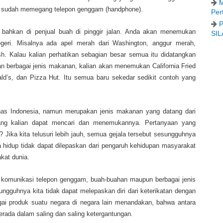
M
ri sudah memegang telepon genggam (handphone).
Per
P
 bahkan di penjual buah di pinggir jalan. Anda akan menemukan
SIL
geri. Misalnya ada apel merah dari Washington, anggur merah,
sh. Kalau kalian perhatikan sebagian besar semua itu didatangkan
ikan berbagai jenis makanan, kalian akan menemukan California Fried
d’s, dan Pizza Hut. Itu semua baru sekedar sedikit contoh yang
has Indonesia, namun merupakan jenis makanan yang datang dari
yang kalian dapat mencari dan menemukannya. Pertanyaan yang
 Jika kita telusuri lebih jauh, semua gejala tersebut sesungguhnya
hidup tidak dapat dilepaskan dari pengaruh kehidupan masyarakat
akat dunia.
 komunikasi telepon genggam, buah-buahan maupun berbagai jenis
gguhnya kita tidak dapat melepaskan diri dari keterikatan dengan
gai produk suatu negara di negara lain menandakan, bahwa antara
berada dalam saling dan saling ketergantungan.