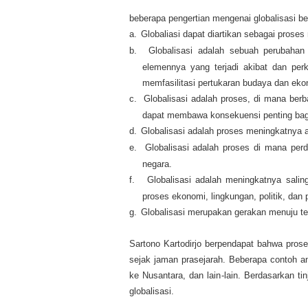
beberapa pengertian mengenai globalisasi beri
a.
Globaliasi dapat diartikan sebagai prose
b.
Globalisasi adalah sebuah perubahan
elemennya yang terjadi akibat dan per
memfasilitasi pertukaran budaya dan ekon
c.
Globalisasi adalah proses, di mana berb
dapat membawa konsekuensi penting bagi 
d.
Globalisasi adalah proses meningkatnya a
e.
Globalisasi adalah proses di mana per
negara.
f.
Globalisasi adalah meningkatnya saling
proses ekonomi, lingkungan, politik, dan
g.
Globalisasi merupakan gerakan menuju ter
Sartono Kartodirjo berpendapat bahwa prose
sejak jaman prasejarah. Beberapa contoh an
ke Nusantara, dan lain-lain. Berdasarkan t
globalisasi.