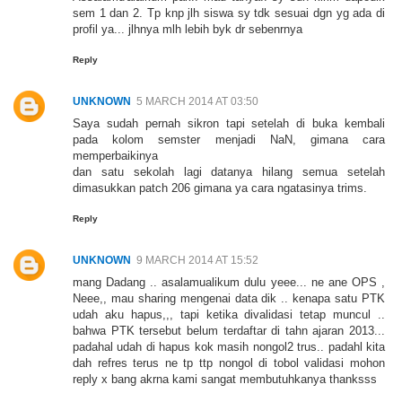
sem 1 dan 2. Tp knp jlh siswa sy tdk sesuai dgn yg ada di
profil ya... jlhnya mlh lebih byk dr sebenrnya
Reply
UNKNOWN
5 MARCH 2014 AT 03:50
Saya sudah pernah sikron tapi setelah di buka kembali
pada kolom semster menjadi NaN, gimana cara
memperbaikinya
dan satu sekolah lagi datanya hilang semua setelah
dimasukkan patch 206 gimana ya cara ngatasinya trims.
Reply
UNKNOWN
9 MARCH 2014 AT 15:52
mang Dadang .. asalamualikum dulu yeee... ne ane OPS ,
Neee,, mau sharing mengenai data dik .. kenapa satu PTK
udah aku hapus,,, tapi ketika divalidasi tetap muncul ..
bahwa PTK tersebut belum terdaftar di tahn ajaran 2013...
padahal udah di hapus kok masih nongol2 trus.. padahl kita
dah refres terus ne tp ttp nongol di tobol validasi mohon
reply x bang akrna kami sangat membutuhkanya thanksss