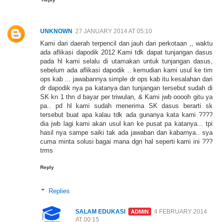
UNKNOWN
27 JANUARY 2014 AT 05:10
Kami dari daerah terpencil dan jauh dari perkotaan ,, waktu
ada aflikasi dapodik 2012 Kami tdk dapat tunjangan dasus
pada hl kami selalu di utamakan untuk tunjangan dasus,
sebelum ada aflikasi dapodik .. kemudian kami usul ke tim
ops kab ... jawabannya simple dr ops kab itu kesalahan dari
dr dapodik nya pa katanya dan tunjangan tersebut sudah di
SK kn 1 thn d bayar per triwulan, & Kami jwb ooooh gitu ya
pa.. pd hl kami sudah menerima SK dasus berarti sk
tersebut buat apa kalau tdk ada gunanya kata kami ????
dia jwb lagi kami akan usul kan ke pusat pa katanya... tpi
hasil nya sampe saiki tak ada jawaban dan kabarnya.. sya
cuma minta solusi bagai mana dgn hal seperti kami ini ???
trms
Reply
Replies
SALAM EDUKASI
4 FEBRUARY 2014
AT 00:15