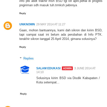
info ptk abdt trakhir msh BSD tgl 09 april.pdhal di progres
pngiriman sdh masuk tuh.trmksh jwbnnya
Reply
UNKNOWN
29 MAY 2014 AT 11:27
Gaan, mohon bantuannya, kami dah sikron dan kirim BSD,
tapi sampai saat ini belum ada perubahan di Info PTK.
terakhir sikron tanggal 25 April 2014, gimana solusinya?
Reply
Replies
SALAM EDUKASI
3 JUNE 2014 AT
14:10
Solusinya kirim BSD via Disdik Kabupaten /
Kota setempat...
Reply