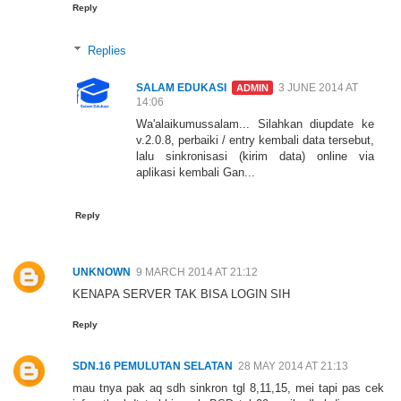
Reply
Replies
SALAM EDUKASI
3 JUNE 2014 AT
14:06
Wa'alaikumussalam... Silahkan diupdate ke
v.2.0.8, perbaiki / entry kembali data tersebut,
lalu sinkronisasi (kirim data) online via
aplikasi kembali Gan...
Reply
UNKNOWN
9 MARCH 2014 AT 21:12
KENAPA SERVER TAK BISA LOGIN SIH
Reply
SDN.16 PEMULUTAN SELATAN
28 MAY 2014 AT 21:13
mau tnya pak aq sdh sinkron tgl 8,11,15, mei tapi pas cek