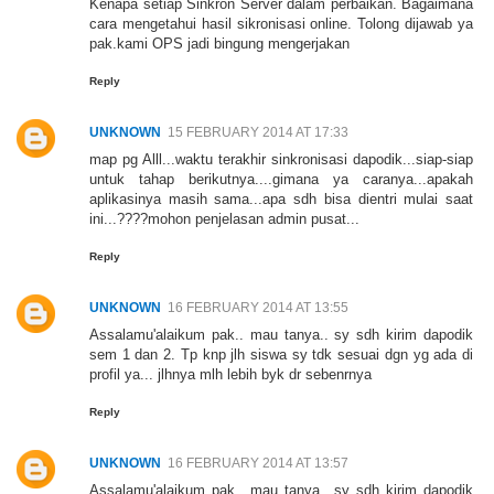
Kenapa setiap Sinkron Server dalam perbaikan. Bagaimana
cara mengetahui hasil sikronisasi online. Tolong dijawab ya
pak.kami OPS jadi bingung mengerjakan
Reply
UNKNOWN
15 FEBRUARY 2014 AT 17:33
map pg Alll...waktu terakhir sinkronisasi dapodik...siap-siap
untuk tahap berikutnya....gimana ya caranya...apakah
aplikasinya masih sama...apa sdh bisa dientri mulai saat
ini...????mohon penjelasan admin pusat...
Reply
UNKNOWN
16 FEBRUARY 2014 AT 13:55
Assalamu'alaikum pak.. mau tanya.. sy sdh kirim dapodik
sem 1 dan 2. Tp knp jlh siswa sy tdk sesuai dgn yg ada di
profil ya... jlhnya mlh lebih byk dr sebenrnya
Reply
UNKNOWN
16 FEBRUARY 2014 AT 13:57
Assalamu'alaikum pak.. mau tanya.. sy sdh kirim dapodik