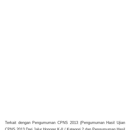
Terkait dengan
Pengumuman CPNS 2013 (Pengumuman Hasil Ujian
CPNS 2013 Dari Jalur Honorer K-II / Kategori 2 dan Pengumuman Hasil