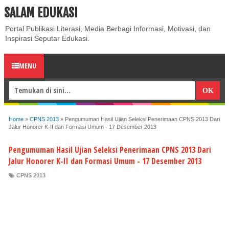
SALAM EDUKASI
ABOUT
CONTACT US
PRIVACY POLICY
DISCLAIMER
Portal Publikasi Literasi, Media Berbagi Informasi, Motivasi, dan
Inspirasi Seputar Edukasi.
MENU
Home
»
CPNS 2013
»
Pengumuman Hasil Ujian Seleksi Penerimaan CPNS 2013 Dari
Jalur Honorer K-II dan Formasi Umum - 17 Desember 2013
Pengumuman Hasil Ujian Seleksi Penerimaan CPNS 2013 Dari
Jalur Honorer K-II dan Formasi Umum - 17 Desember 2013
CPNS 2013