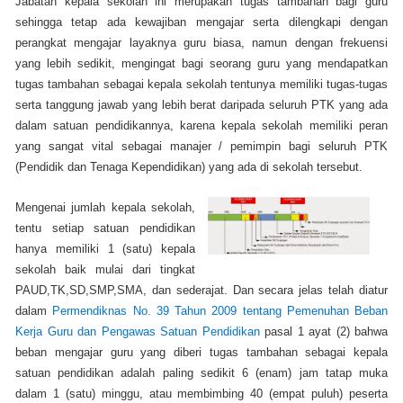
Jabatan kepala sekolah ini merupakan tugas tambahan bagi guru
sehingga tetap ada kewajiban mengajar serta dilengkapi dengan
perangkat mengajar layaknya guru biasa, namun dengan frekuensi
yang lebih sedikit, mengingat bagi seorang guru yang mendapatkan
tugas tambahan sebagai kepala sekolah tentunya memiliki tugas-tugas
serta tanggung jawab yang lebih berat daripada seluruh PTK yang ada
dalam satuan pendidikannya, karena kepala sekolah memiliki peran
yang sangat vital sebagai manajer / pemimpin bagi seluruh PTK
(Pendidik dan Tenaga Kependidikan) yang ada di sekolah tersebut.
Mengenai jumlah kepala sekolah,
tentu setiap satuan pendidikan
hanya memiliki 1 (satu) kepala
sekolah baik mulai dari tingkat
PAUD,TK,SD,SMP,SMA, dan sederajat. Dan secara jelas telah diatur
dalam
Permendiknas No. 39 Tahun 2009 tentang Pemenuhan Beban
Kerja Guru dan Pengawas Satuan Pendidikan
pasal 1 ayat (2) bahwa
beban mengajar guru yang diberi tugas tambahan sebagai kepala
satuan pendidikan adalah paling sedikit 6 (enam) jam tatap muka
dalam 1 (satu) minggu, atau membimbing 40 (empat puluh) peserta