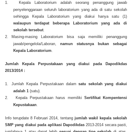
1.
Kepala Laboratorium adalah seorang penanggung jawab
penyelenggaraan seluruh laboratorium yang ada di satu sekolah
sehingga Kepala Laboratorium yang diakui hanya satu (1)
walaupun terdapat beberapa Laboratorium yang ada di
sekolah tersebut
.
2.
Masing-masing Laboratorium bisa saja memiliki penanggung
jawab/pengelola/Laboran,
namun statusnya bukan sebagai
Kepala Laboratorium
.
Jumlah Kepala Perpustakaan yang diakui pada Dapodikdas
2013/2014 :
1.
Jumlah Kepala Perpustakaan dalam
satu sekolah yang diakui
adalah 1
(satu).
2.
Kepala Perpustakaan harus memiliki
Sertifikat Kompentensi
Kepustakaan
.
Info terupdate 8 Februari 2014, tentang
jumlah wakil kepala sekolah
SMP yang diakui pada aplikasi Dapodikdas
2013-2014 secara pasti,
jumlahnya 1 atau dapat lebih
sesuai dengan tipe sekolah
di atas,