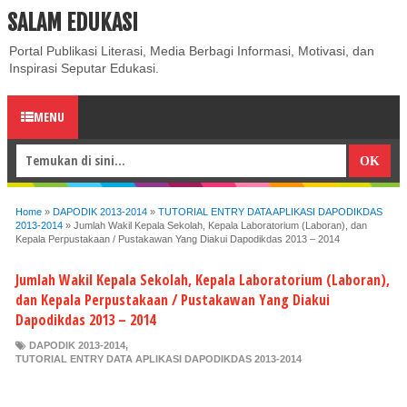
SALAM EDUKASI
ABOUT
CONTACT US
PRIVACY POLICY
DISCLAIMER
Portal Publikasi Literasi, Media Berbagi Informasi, Motivasi, dan
Inspirasi Seputar Edukasi.
MENU
Home
»
DAPODIK 2013-2014
»
TUTORIAL ENTRY DATA APLIKASI DAPODIKDAS
2013-2014
»
Jumlah Wakil Kepala Sekolah, Kepala Laboratorium (Laboran), dan
Kepala Perpustakaan / Pustakawan Yang Diakui Dapodikdas 2013 – 2014
Jumlah Wakil Kepala Sekolah, Kepala Laboratorium (Laboran),
dan Kepala Perpustakaan / Pustakawan Yang Diakui
Dapodikdas 2013 – 2014
DAPODIK 2013-2014
,
TUTORIAL ENTRY DATA APLIKASI DAPODIKDAS 2013-2014