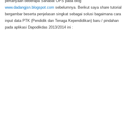
pertanyaan beberapa Sahabat OPS pada blog
www.dadangjsn.blogspot.com
sebelumnya.
Berikut saya share tutorial
bergambar beserta penjelasan singkat sebagai solusi bagaimana cara
input data PTK (Pendidik dan Tenaga Kependidikan) baru / pindahan
pada aplikasi Dapodikdas 2013/2014 ini :