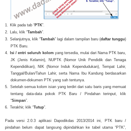
1.
Klik pada tab “
PTK
”.
2.
Lalu, klik “
Tambah
”.
3.
Selanjutnya, klik “
Tambah
” lagi dalam tampilan baru (
daftar tunggu
)
PTK Baru.
4.
Isi / entri seluruh kolom
yang tersedia, mulai dari Nama PTK baru,
JK (Jenis Kelamin), NUPTK (Nomor Unik Pendidik dan Tenaga
Kependidikan), NIK (Nomor Induk Kependudukan), Tempat Lahir,
Tanggal/Bulan/Tahun Lahir, serta Nama Ibu Kandung berdasarkan
dokumen-dokumen PTK yang sah tentunya.
5.
Setelah semua kolom isian yang terdiri dari satu baris yang memuat
tentang data-data pokok PTK Baru / Pindahan terinput, klik
“
Simpan
”.
6.
Terakhir, klik “
Tutup
”.
Pada versi 2.0.3 aplikasi Dapodikdas 2013/2014 ini, PTK baru /
pindahan belum dapat langsung dipindahkan ke tabel utama “PTK”,