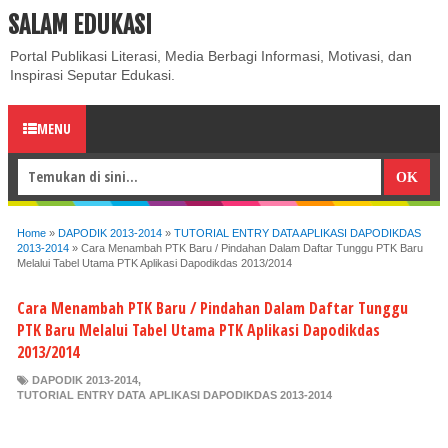
SALAM EDUKASI
ABOUT
CONTACT US
PRIVACY POLICY
DISCLAIMER
Portal Publikasi Literasi, Media Berbagi Informasi, Motivasi, dan
Inspirasi Seputar Edukasi.
MENU
Home
»
DAPODIK 2013-2014
»
TUTORIAL ENTRY DATA APLIKASI DAPODIKDAS
2013-2014
»
Cara Menambah PTK Baru / Pindahan Dalam Daftar Tunggu PTK Baru
Melalui Tabel Utama PTK Aplikasi Dapodikdas 2013/2014
Cara Menambah PTK Baru / Pindahan Dalam Daftar Tunggu
PTK Baru Melalui Tabel Utama PTK Aplikasi Dapodikdas
2013/2014
DAPODIK 2013-2014
,
TUTORIAL ENTRY DATA APLIKASI DAPODIKDAS 2013-2014