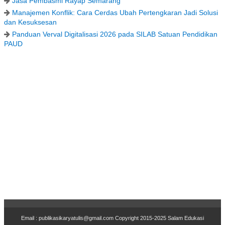
Jasa Pembasmi Rayap Semarang
Manajemen Konflik: Cara Cerdas Ubah Pertengkaran Jadi Solusi
dan Kesuksesan
Panduan Verval Digitalisasi 2026 pada SILAB Satuan Pendidikan
PAUD
Email : publikasikaryatulis@gmail.com Copyr
i
ght 2015-2025
Salam Edukasi