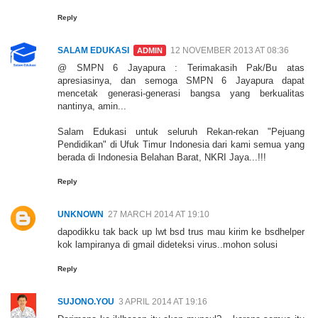
Reply
SALAM EDUKASI
12 NOVEMBER 2013 AT 08:36
@ SMPN 6 Jayapura : Terimakasih Pak/Bu atas
apresiasinya, dan semoga SMPN 6 Jayapura dapat
mencetak generasi-generasi bangsa yang berkualitas
nantinya, amin...
Salam Edukasi untuk seluruh Rekan-rekan "Pejuang
Pendidikan" di Ufuk Timur Indonesia dari kami semua yang
berada di Indonesia Belahan Barat, NKRI Jaya...!!!
Reply
UNKNOWN
27 MARCH 2014 AT 19:10
dapodikku tak back up lwt bsd trus mau kirim ke bsdhelper
kok lampiranya di gmail dideteksi virus..mohon solusi
Reply
SUJONO.YOU
3 APRIL 2014 AT 19:16