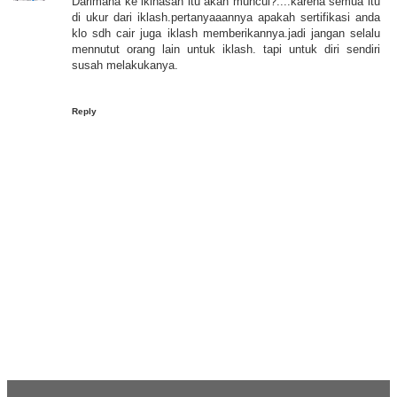
Darimana ke iklhasan itu akan muncul?....karena semua itu
di ukur dari iklash.pertanyaaannya apakah sertifikasi anda
klo sdh cair juga iklash memberikannya.jadi jangan selalu
mennutut orang lain untuk iklash. tapi untuk diri sendiri
susah melakukanya.
Reply