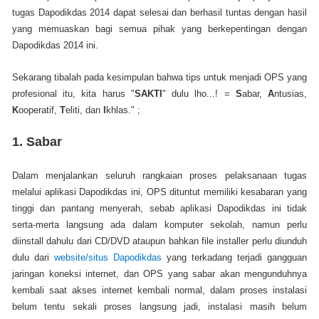
tugas Dapodikdas 2014 dapat selesai dan berhasil tuntas dengan hasil
yang memuaskan bagi semua pihak yang berkepentingan dengan
Dapodikdas 2014 ini.
Sekarang tibalah pada kesimpulan bahwa tips untuk menjadi OPS yang
profesional itu, kita harus "
SAKTI
" dulu lho...! =
S
abar,
A
ntusias,
K
ooperatif,
T
eliti, dan
I
khlas." ;
1.
Sabar
Dalam menjalankan seluruh rangkaian proses pelaksanaan tugas
melalui aplikasi Dapodikdas ini, OPS dituntut memiliki kesabaran yang
tinggi dan pantang menyerah, sebab aplikasi Dapodikdas ini tidak
serta-merta langsung ada dalam komputer sekolah, namun perlu
diinstall dahulu dari CD/DVD ataupun bahkan file installer perlu diunduh
dulu dari
website/situs Dapodikdas
yang terkadang terjadi gangguan
jaringan koneksi internet, dan OPS yang sabar akan mengunduhnya
kembali saat akses internet kembali normal, dalam proses instalasi
belum tentu sekali proses langsung jadi, instalasi masih belum