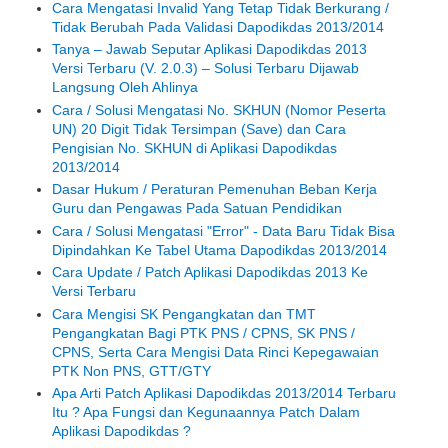
Cara Mengatasi Invalid Yang Tetap Tidak Berkurang /
Tidak Berubah Pada Validasi Dapodikdas 2013/2014
Tanya – Jawab Seputar Aplikasi Dapodikdas 2013
Versi Terbaru (V. 2.0.3) – Solusi Terbaru Dijawab
Langsung Oleh Ahlinya
Cara / Solusi Mengatasi No. SKHUN (Nomor Peserta
UN) 20 Digit Tidak Tersimpan (Save) dan Cara
Pengisian No. SKHUN di Aplikasi Dapodikdas
2013/2014
Dasar Hukum / Peraturan Pemenuhan Beban Kerja
Guru dan Pengawas Pada Satuan Pendidikan
Cara / Solusi Mengatasi "Error" - Data Baru Tidak Bisa
Dipindahkan Ke Tabel Utama Dapodikdas 2013/2014
Cara Update / Patch Aplikasi Dapodikdas 2013 Ke
Versi Terbaru
Cara Mengisi SK Pengangkatan dan TMT
Pengangkatan Bagi PTK PNS / CPNS, SK PNS /
CPNS, Serta Cara Mengisi Data Rinci Kepegawaian
PTK Non PNS, GTT/GTY
Apa Arti Patch Aplikasi Dapodikdas 2013/2014 Terbaru
Itu ? Apa Fungsi dan Kegunaannya Patch Dalam
Aplikasi Dapodikdas ?