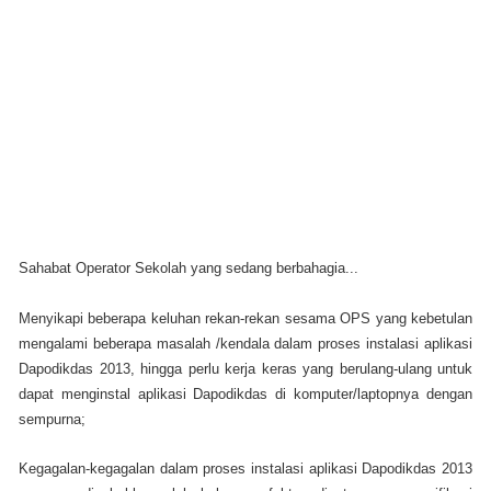
Sahabat Operator Sekolah yang sedang berbahagia...
Menyikapi beberapa keluhan rekan-rekan sesama OPS yang kebetulan
mengalami beberapa masalah /kendala dalam proses instalasi aplikasi
Dapodikdas 2013, hingga perlu kerja keras yang berulang-ulang untuk
dapat menginstal aplikasi Dapodikdas di komputer/laptopnya dengan
sempurna;
Kegagalan-kegagalan dalam proses instalasi aplikasi Dapodikdas 2013