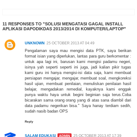
11 RESPONSES TO "SOLUSI MENGATASI GAGAL INSTALL
APLIKASI DAPODIKDAS 2013/2014 DI KOMPUTER/LAPTOP"
UNKNOWN
25 OCTOBER 2013 AT 04:49
Pengalaman saya mau mengisi data PTK, saya berikan
format isian yang diperlukan, lantas para guru berkomentar :
untuk apa lagi ini, barusan kami mengisi padamu negeri,
isinya yah seperti seperti ini juga, jadi kalian pikir tugas
kami guru ini hanya mengisi-isi data saja, kami membuat
persiapan mengajar, mengajar, membuat soal, mengkoreksi
hasil ujian, membuat penilaian, menuliskan penilaian hasil
belajar, mengadakan remedial, kayaknya kami enggak
punya waktu haya untuk begini beginian saja terus.Coba
bicarakan sama orang orang yang di atas sana diambil dari
data padamu negerikan bisa." Saya hanay terdiam sedih,
sudah nasib badan OPS
Reply
SALAM EDUKASI
25 OCTOBER 2013 AT 17:39