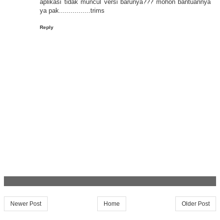
aplikasi tidak muncul versi barunya??? mohon bantuannya
ya pak................trims
Reply
Newer Post
Home
Older Post