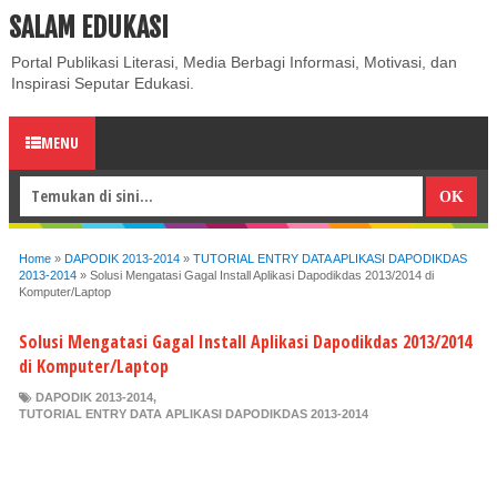
SALAM EDUKASI
ABOUT
CONTACT US
PRIVACY POLICY
DISCLAIMER
Portal Publikasi Literasi, Media Berbagi Informasi, Motivasi, dan
Inspirasi Seputar Edukasi.
MENU
Home
»
DAPODIK 2013-2014
»
TUTORIAL ENTRY DATA APLIKASI DAPODIKDAS
2013-2014
»
Solusi Mengatasi Gagal Install Aplikasi Dapodikdas 2013/2014 di
Komputer/Laptop
Solusi Mengatasi Gagal Install Aplikasi Dapodikdas 2013/2014
di Komputer/Laptop
DAPODIK 2013-2014
,
TUTORIAL ENTRY DATA APLIKASI DAPODIKDAS 2013-2014