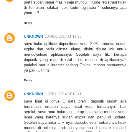
prefil sudah benar masih saja muncul " Kode registrasi tidak
di temukan, silakan cek kode registrasi " solusinya apa
yaaa....?
Reply
UNKNOWN
1 APRIL 2014 AT 18:36
saya buka aplikasi dapodikdas versi 2.06, katanya sudah
expire dan perlu diinstal ulang, disitu dibuat link untuk
mendownload aplikiasinya. Setelah saya lik, kenapa
dapodik yang mau diinstal tidak muncul di aplikasinya?
padahal status internet sedang Online, mohon bantuannya
ya pak.... trims
Reply
UNKNOWN
1 APRIL 2014 AT 18:41
saya lihat di drive C data prefill dapodik sudah ada
tersimpan, emaren saya instal versi terbarunya. Tapi
setelah saya mau buka lagi, tetap saja yang munbul versi
lama yang katanya sudah expire dan perlu di update.
Setelah saya buka Link nya, dapodik versi terbarunya tidak
muncul di aplikasi. Jadi apa yang mau di update kalau di