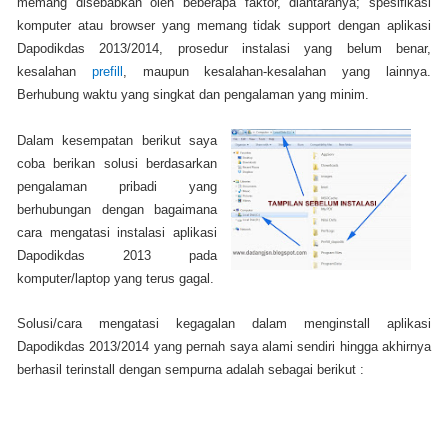
memang disebabkan oleh beberapa faktor, diantaranya; spesifikasi
komputer atau browser yang memang tidak support dengan aplikasi
Dapodikdas 2013/2014, prosedur instalasi yang belum benar,
kesalahan
prefill
, maupun kesalahan-kesalahan yang lainnya.
Berhubung waktu yang singkat dan pengalaman yang minim.
Dalam kesempatan berikut saya
coba berikan solusi berdasarkan
pengalaman pribadi yang
berhubungan dengan bagaimana
cara mengatasi instalasi aplikasi
Dapodikdas 2013 pada
komputer/laptop yang terus gagal.
Solusi/cara mengatasi kegagalan dalam menginstall aplikasi
Dapodikdas 2013/2014 yang pernah saya alami sendiri hingga akhirnya
berhasil terinstall dengan sempurna adalah sebagai berikut :