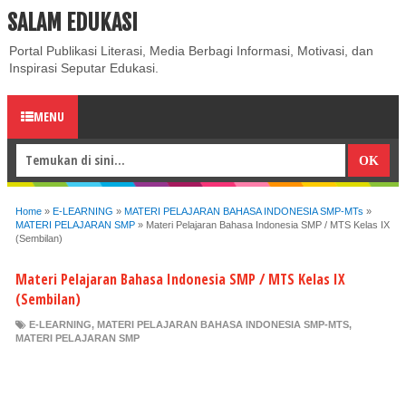
SALAM EDUKASI
ABOUT
CONTACT US
PRIVACY POLICY
DISCLAIMER
Portal Publikasi Literasi, Media Berbagi Informasi, Motivasi, dan
Inspirasi Seputar Edukasi.
MENU
Home
»
E-LEARNING
»
MATERI PELAJARAN BAHASA INDONESIA SMP-MTs
»
MATERI PELAJARAN SMP
»
Materi Pelajaran Bahasa Indonesia SMP / MTS Kelas IX
(Sembilan)
Materi Pelajaran Bahasa Indonesia SMP / MTS Kelas IX
(Sembilan)
E-LEARNING
,
MATERI PELAJARAN BAHASA INDONESIA SMP-MTS
,
MATERI PELAJARAN SMP